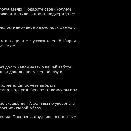
получателю. Подарите своей коллеге
ическом стиле, которые подчеркнут ее
ратите внимание на металл, камни и
 что вы цените и уважаете ее. Выбирая
начимым.
дет долго напоминать о вашей заботе,
сным дополнением к ее образу и
коллеге. Вы можете выбрать
имер, подарить браслет с жемчугом или
ие украшения. А если вы не уверены в
полнить любой образ.
имания. Подарив сотруднице элегантные