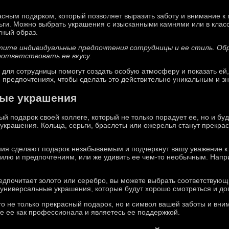
сным подарком, который позволяет выразить заботу и внимание к 
рьги. Можно выбрать украшения с изысканными камнями или в класс
тный образ.
тите индивидуальные предпочтения сотрудницы и ее стиль. Об
оответствовать ее вкусу.
для сотрудницы помогут создать особую атмосферу и показать ей,
и предпочтениях, чтобы сделать это действительно уникальным и з
ные украшения
й подарок своей коллеге, который не только порадует ее, но и бу
украшения. Кольца, серьги, браслеты или ожерелья станут прекра
ия сделают подарок незабываемым и подчеркнут вашу уважение к 
илю и предпочтениям, или же удивить ее чем-то необычным. Напр
редпочитает золото или серебро, вы можете выбрать соответствующ
 универсальные украшения, которые будут хорошо смотреться и до
то не только прекрасный подарок, но и символ вашей заботы и вн
те ее как профессионала и являетесь ее поддержкой.