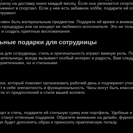
писку на доставку книги каждый месяц. Если она увлекается спорт
немент в спортзал. Если у нее есть забавное хобби, подарите ей 
трумент.
олжен быть материальным предметом. Подарите ей время и вниман
а-процедуры или на концерт ее любимого исполнителя. Это не толь
 и создать приятные воспоминания.
ьные подарки для сотрудницы
ка для сотрудницы, стиль и оригинальность играют важную роль. П
чательницы, всегда вызывают особый интерес и радость. Вам след
практичными, но и стильными.
ок, который поможет организовать рабочий день и подчеркнет уто
т в себе элегантность и функциональность. Часы могут быть класс
ти от предпочтений и стиля вашей коллеги.
рт и стиль, подарите ей стильную сумку или портфель. Удобные 
 станут отличным подарком. Обратите внимание на дизайн, фурнит
я будет дополнять образ и приносить практическую пользу.