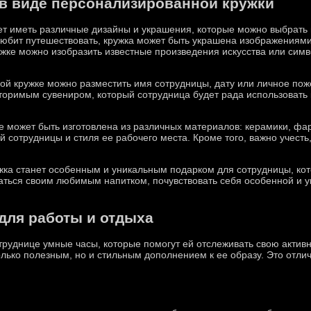
в виде персонализированной кружки
т иметь различные дизайны и украшения, которые можно выбрать в
юбит путешествовать, кружка может быть украшена изображениями 
ружке можно изобразить известные произведения искусства или си
ой кружке можно разместить имя сотрудницы, дату или личное пож
торимым сувениром, который сотрудница будет рада использовать к
 может быть изготовлена из различных материалов: керамики, фа
 сотрудницы и стиля ее рабочего места. Кроме того, важно учесть
жка станет особенным и уникальным подарком для сотрудницы, ко
аться своим любимым напитком, почувствовать себя особенной и у
для работы и отдыха
руднице умные часы, которые помогут ей отслеживать свою активн
олько полезным, но и стильным дополнением к ее образу. Это отлич