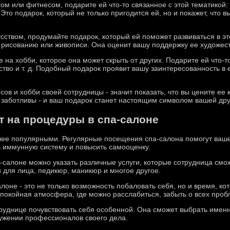
ом или фитнесом, подарите ей что-то связанное с этой тематикой
Это подарок, который не только пригодится ей, но и покажет, что 
сством, продумайте подарок, который ей поможет развиваться в эт
о рисованию или живописи. Она оценит вашу поддержку ее художес
 на хобби, которое она может скрыть от других. Подарите ей что-то
тво и т. д. Подобный подарок проявит вашу заинтересованность в е
ов и хобби своей сотрудницы - значит показать, что вы цените ее к
 заботливы - и ваш подарок станет настоящим символом вашей др
 на процедуры в спа-салоне
лее популярными. Регулярные посещения спа-салона помогут вашей
ь иммунную систему и повысить самооценку.
-салоне можно указать различные услуги, которые сотрудница смож
 для лица, педикюр, маникюр и многое другое.
лоне - это не только возможность побаловать себя, но и время, ко
спокойная атмосфера, где можно расслабиться, забыть о всех про
руднице почувствовать себя особенной. Она сможет выбрать именн
ружении профессионалов своего дела.