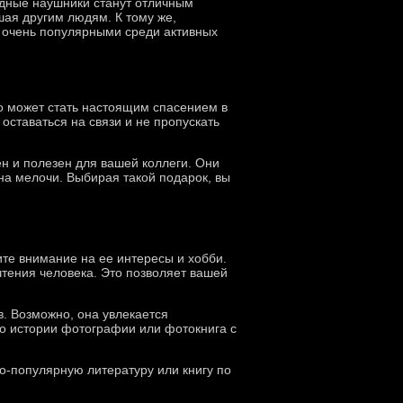
одные наушники станут отличным
ая другим людям. К тому же,
 очень популярными среди активных
во может стать настоящим спасением в
оставаться на связи и не пропускать
н и полезен для вашей коллеги. Они
на мелочи. Выбирая такой подарок, вы
те внимание на ее интересы и хобби.
чтения человека. Это позволяет вашей
в. Возможно, она увлекается
по истории фотографии или фотокнига с
но-популярную литературу или книгу по