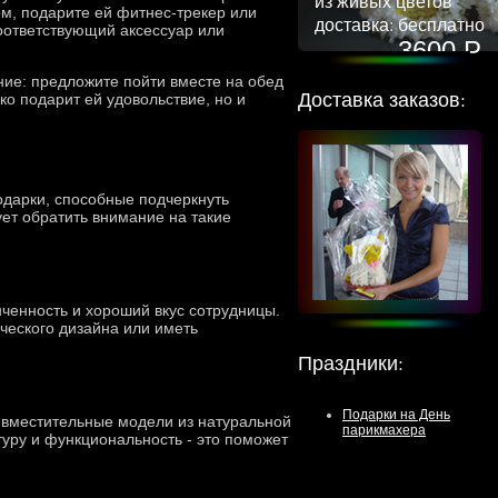
из живых цветов
ом, подарите ей фитнес-трекер или
доставка: бесплатно
соответствующий аксессуар или
3600 Р
ие: предложите пойти вместе на обед
Доставка заказов:
ко подарит ей удовольствие, но и
одарки, способные подчеркнуть
ует обратить внимание на такие
нченность и хороший вкус сотрудницы.
ического дизайна или иметь
Праздники
:
Подарки на День
и вместительные модели из натуральной
парикмахера
уру и функциональность - это поможет