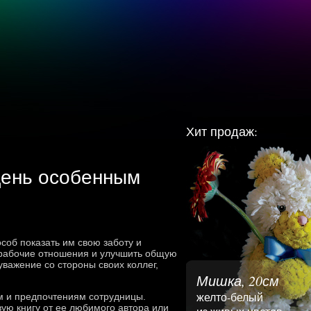
Хит продаж:
день особенным
соб показать им свою заботу и
 рабочие отношения и улучшить общую
уважение со стороны своих коллег,
Мишка, 20см
желто-белый
м и предпочтениям сотрудницы.
ую книгу от ее любимого автора или