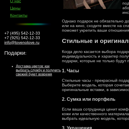
О нас
под
або
Цены
инс
Контакты
Однако подарок не обязательно д
или на кино, сходите вместе на сп
поможет укрепить ваши отношения
+7 (495) 542-12-33
+7 (925) 542-12-33
Стильные и оригинал
info@lovenolove.ru
Подарки
:
Когда дело касается выбора подар
индивидуальность и характер полу
подарки, которые не только будут 
Доставка цветов: как
1. Часы
выбрать службу и получить
свежий букет вовремя
Стильные часы - прекрасный подар
Выберите модель, которая сочетае
оригинальные вставки, в зависимос
2. Сумка или портфель
Если ваша сотрудница ценит комфо
кожи или качественного материала
выбрать идеальную модель, котора
3. Украшения