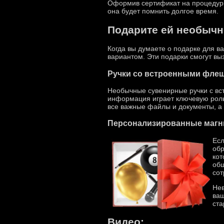
Оформив сертификат на процедуры 
она будет помнить долгое время.
Подарите ей необычн
Когда вы думаете о подарке для в
вариантом. Эти подарки смогут вы
Ручки со встроенными фле
Необычные сувенирные ручки с вс
информация играет ключевую роль,
все важные файлы и документы, а 
Персонализированные магн
Есл
обр
кот
общ
сот
Нев
ваш
ста
Видео: