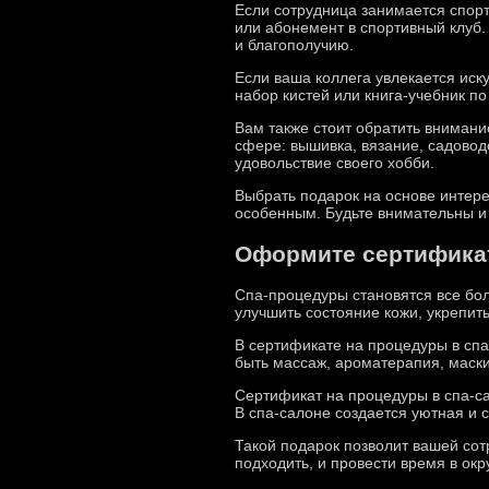
Если сотрудница занимается спорт
или абонемент в спортивный клуб. 
и благополучию.
Если ваша коллега увлекается иску
набор кистей или книга-учебник п
Вам также стоит обратить внимание
сфере: вышивка, вязание, садоводс
удовольствие своего хобби.
Выбрать подарок на основе интерес
особенным. Будьте внимательны и
Оформите сертификат
Спа-процедуры становятся все бо
улучшить состояние кожи, укрепит
В сертификате на процедуры в спа
быть массаж, ароматерапия, маски
Сертификат на процедуры в спа-са
В спа-салоне создается уютная и 
Такой подарок позволит вашей сот
подходить, и провести время в ок