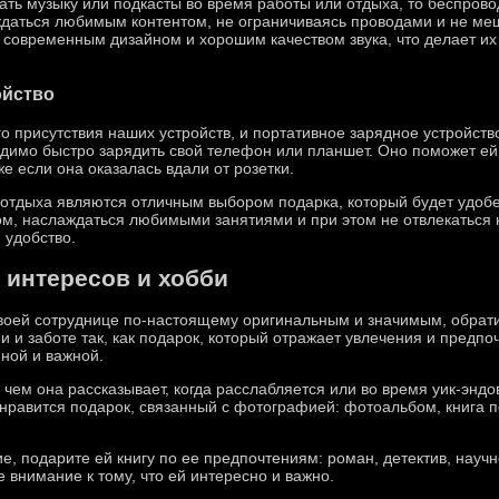
ать музыку или подкасты во время работы или отдыха, то беспров
ждаться любимым контентом, не ограничиваясь проводами и не меш
современным дизайном и хорошим качеством звука, что делает их
ойство
го присутствия наших устройств, и портативное зарядное устройст
одимо быстро зарядить свой телефон или планшет. Оно поможет ей 
е если она оказалась вдали от розетки.
 отдыха являются отличным выбором подарка, который будет удобе
ом, наслаждаться любимыми занятиями и при этом не отвлекаться 
 удобство.
 интересов и хобби
своей сотруднице по-настоящему оригинальным и значимым, обрати
и и заботе так, как подарок, который отражает увлечения и предпо
нной и важной.
о чем она рассказывает, когда расслабляется или во время уик-эндо
нравится подарок, связанный с фотографией: фотоальбом, книга 
е, подарите ей книгу по ее предпочтениям: роман, детектив, науч
 внимание к тому, что ей интересно и важно.