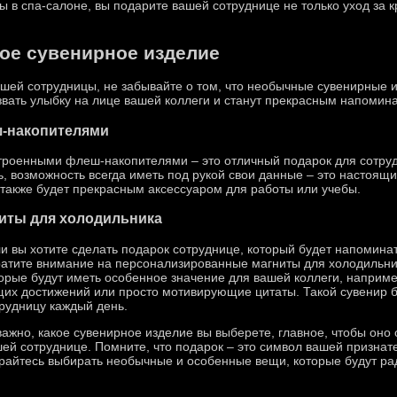
в спа-салоне, вы подарите вашей сотруднице не только уход за кр
ое сувенирное изделие
ашей сотрудницы, не забывайте о том, что необычные сувенирные 
звать улыбку на лице вашей коллеги и станут прекрасным напомин
ш-накопителями
троенными флеш-накопителями – это отличный подарок для сотруд
 возможность всегда иметь под рукой свои данные – это настоящи
также будет прекрасным аксессуаром для работы или учебы.
иты для холодильника
и вы хотите сделать подарок сотруднице, который будет напомина
атите внимание на персонализированные магниты для холодильни
орые будут иметь особенное значение для вашей коллеги, наприм
их достижений или просто мотивирующие цитаты. Такой сувенир б
рудницу каждый день.
ажно, какое сувенирное изделие вы выберете, главное, чтобы оно 
ей сотруднице. Помните, что подарок – это символ вашей признат
райтесь выбирать необычные и особенные вещи, которые будут рад