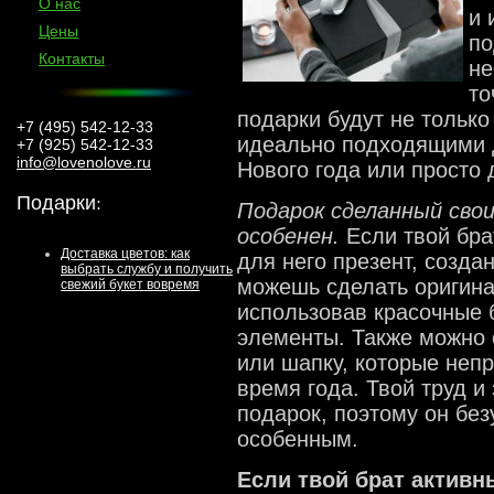
О нас
и 
Цены
по
Контакты
не
то
подарки будут не тольк
+7 (495) 542-12-33
идеально подходящими д
+7 (925) 542-12-33
info@lovenolove.ru
Нового года или просто 
Подарки
:
Подарок сделанный свои
особенен.
Если твой бра
Доставка цветов: как
для него презент, созда
выбрать службу и получить
можешь сделать оригина
свежий букет вовремя
использовав красочные 
элементы. Также можно 
или шапку, которые неп
время года. Твой труд и
подарок, поэтому он без
особенным.
Если твой брат активн