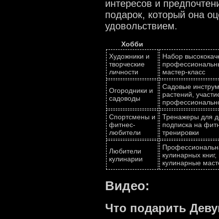
интересов и предпочтен
подарок, который она о
удовольствием.
Хобби
Художники и
Набор высококаче
творческие
профессиональны
личности
мастер-класс
Садовые инструм
Огородники и
растений, участи
садоводы
профессионально
Спортсмены и
Тренажеры для д
фитнес-
подписка на фит
любители
тренировки
Профессиональная
Любители
кулинарных книг,
кулинарии
кулинарные маст
Видео:
Что подарить Деву