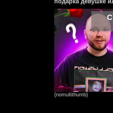
подарка девушке 
С
{nomultithumb}