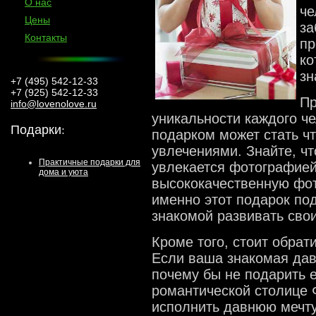
О нас
че
Цены
за
Контакты
пр
ко
зн
+7 (495) 542-12-33
+7 (925) 542-12-33
Пр
info@lovenolove.ru
уникальности каждого ч
Подарки
:
подарком может стать чт
увлечениями. Знайте, ч
Практичные подарки для
увлекается фотографией
дома и уюта
высококачественную фо
именно этот подарок по
знакомой развивать сво
Кроме того, стоит обрат
Если ваша знакомая дав
почему бы не подарить 
романтической столице 
исполнить давнюю мечту