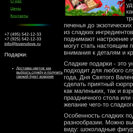
О нас
уд
Цены
ка
Контакты
тр
печенья до экзотически
из сладких ингредиентов
+7 (495) 542-12-33
поднимают настроение и
+7 (925) 542-12-33
info@lovenolove.ru
могут стать настоящим 
внимания к деталям и к
Подарки
:
Сладкие подарки - это у
Доставка цветов: как
подходит для любого сл
выбрать службу и получить
года, Дня Святого Вален
свежий букет вовремя
сделать приятный сюрпр
как маленьких, так и вз
праздничного стола или 
желание чего-то сладког
Особенность сладких по
разнообразии. Можно вы
виду: шоколадные фигур