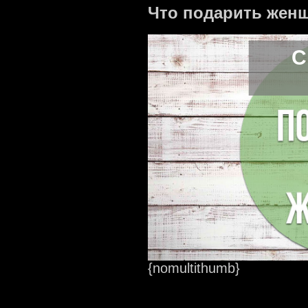
Что подарить жен
С
{nomultithumb}