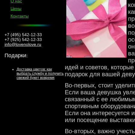
О нас
ко
Цены
ка
Контакты
пр
во
по
+7 (495) 542-12-33
ос
+7 (925) 542-12-33
info@lovenolove.ru
он
ва
Подарки
:
пр
идей и советов, которы
Доставка цветов: как
подарок для вашей деву
выбрать службу и получить
свежий букет вовремя
Во-первых, стоит уделит
Если ваша девушка увле
связанный с ее любимы
спортивным оборудован
Если она интересуется и
или посещение выставки
Во-вторых, важно учест