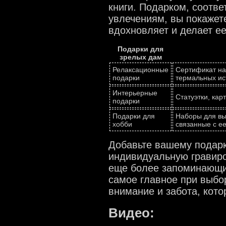
книги. Подарком, соотв
увлечениям, вы покажете
вдохновляет и делает ее
Подарки для
зрелых дам
Релаксационные
Сертификат на
подарки
термальных ис
Интерьерные
Статуэтки, кар
подарки
Подарки для
Наборы для вы
хобби
связанные с е
Добавьте вашему подарк
индивидуальную гравиров
еще более запоминающи
самое главное при выбо
внимание и забота, кото
Видео: