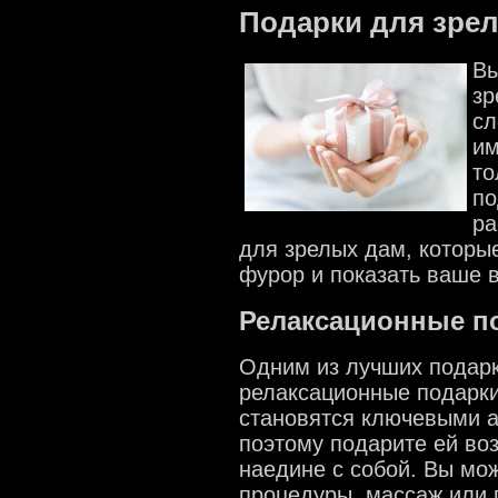
Подарки для зре
Вы
зр
сл
им
то
по
ра
для зрелых дам, которы
фурор и показать ваше в
Релаксационные п
Одним из лучших подар
релаксационные подарки
становятся ключевыми а
поэтому подарите ей во
наедине с собой. Вы мож
процедуры, массаж или 