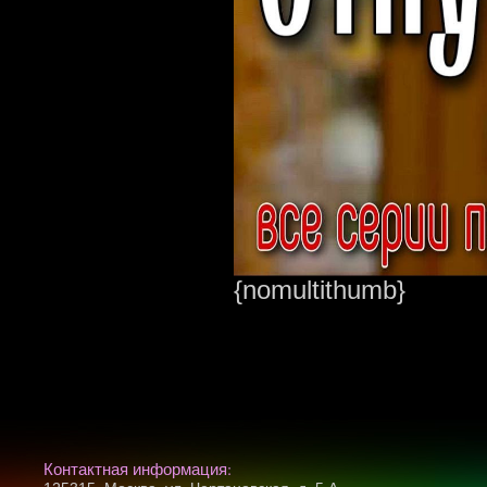
{nomultithumb}
Контактная информация: