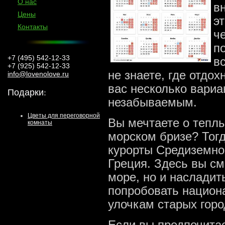
О нас
в
Цены
э
Контакты
ч
п
+7 (495) 542-12-33
в
+7 (925) 542-12-33
не знаете, где отдох
info@lovenolove.ru
вас несколько вариа
Подарки
:
незабываемым.
Цветы для переговорной
Вы мечтаете о тепл
комнаты
морском бризе? Тогд
курорты Средиземном
Греция. Здесь вы см
море, но и насладит
попробовать национа
улочкам старых горо
Если вы предпочитае