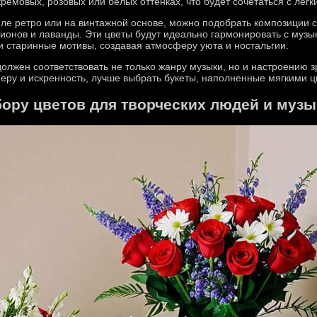
 кремовых, розовых или белых оттенках, что будет сочетаться с лё
иле ретро или на винтажной основе, можно подобрать композиции 
пионов и лаванды. Эти цветы будут идеально гармонировать с муз
и старинные мотивы, создавая атмосферу уюта и ностальгии.
должен соответствовать не только жанру музыки, но и настроению з
ру и искренность, лучше выбрать букеты, наполненные мягкими цв
ору цветов для творческих людей и музы