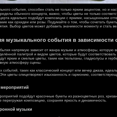
льного события, способен стать не только ярким акцентом, но и н
ределы обычного концерта, важно, чтобы цветы не только соответс
церта идеально подойдут композиции с яркими, насыщенными отте
акие как орхидеи или розы. Подумайте о том, чтобы сочетать букет
тия. Выбор цветов может добавить значимости моменту и стать в
ля музыкального события в зависимости 
обытия напрямую зависит от жанра музыки и атмосферы, которую в
делённой палитрой и видом цветов, которые будут соответствовать
дут яркие и смелые цветы, такие как тюльпаны, гладиолусы и герб
ивную атмосферу сцены.
 событий, таких как классический концерт или вечер джаза, идеал
Эти цветы олицетворяют изысканность и гармонию, соответствующ
х мероприятий
роприятий подойдут красочные букеты из разноцветных роз, хризан
е перегружая композицию, сохраняя яркость и динамичность.
тронной музыки