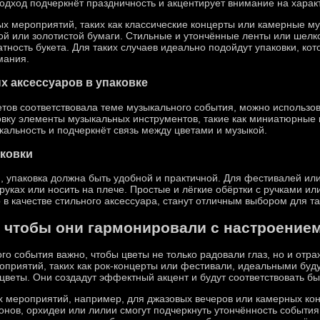
одход подчеркнёт праздничность и акцентирует внимание на харак
х мероприятий, таких как классические концерты или камерные м
й или золотистой бумаги. Стильные и утончённые ленты или шелко
тность букета. Для таких случаев идеально подойдут упаковки, ко
мания.
 аксессуаров в упаковке
ветов соответствовала теме музыкального события, можно использов
вку элементы музыкальных инструментов, такие как миниатюрные 
кальность и подчеркнёт связь между цветами и музыкой.
аковки
, упаковка должна быть удобной и практичной. Для фестивалей ил
 руках или носить на плече. Простые и лёгкие обёртки с ручками и
го в качестве стильного аксессуара, станут отличным выбором для т
, чтобы они гармонировали с настроение
го события важно, чтобы цветы не только радовали глаз, но и от
приятий, таких как рок-концерты или фестивали, идеальными буд
веты. Они создадут эффектный акцент и будут соответствовать б
 мероприятий, например, для джазовых вечеров или камерных кон
онов, орхидеи или лилии смогут подчеркнуть утончённость событ