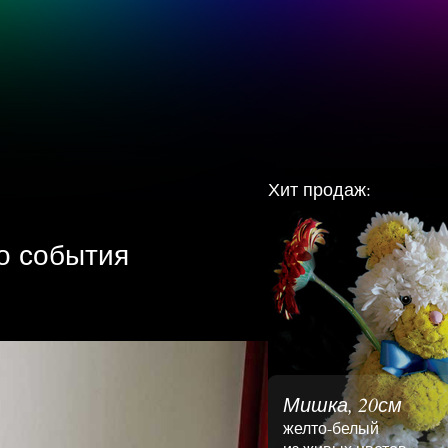
Хит продаж:
о события
Мишка, 20см
желто-белый