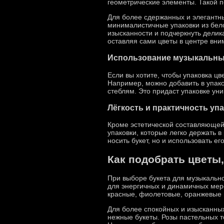
геометрические элементы. Такой п
Для более сдержанных и элегантны
минималистичные упаковки из бело
изысканности и подчеркнуть делика
оставляя сами цветы в центре вни
Использование музыкальных
Если вы хотите, чтобы упаковка ц
Например, можно добавить в упако
стеблям. Это придаст упаковке уни
Лёгкость и практичность уп
Кроме эстетической составляющей
упаковки, которые легко держать в
носить букет, но и использовать е
Как подобрать цветы
При выборе букета для музыкально
для энергичных и динамичных меро
красные, фиолетовые, оранжевые ц
Для более спокойных и изысканных
нежные букеты. Розы пастельных т