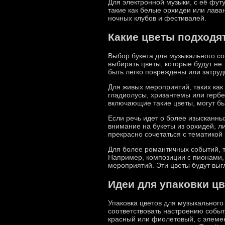
Для электронной музыки, с её фут
такие как белые орхидеи или лава
ночных клубов и фестивалей.
Какие цветы подходят
Выбор букета для музыкального соб
выбирать цветы, которые будут не 
быть легко повреждены или затруд
Для живых мероприятий, таких как
гладиолусы, хризантемы или герб
включающие такие цветы, могут б
Если речь идет о более изысканны
внимание на букеты из орхидей, ли
прекрасно сочетаться с тематикой
Для более романтичных событий, т
Например, композиции с пионами,
мероприятий. Эти цветы будут выг
Идеи для упаковки ц
Упаковка цветов для музыкального
соответствовать настроению событи
красный или фиолетовый, с элеме