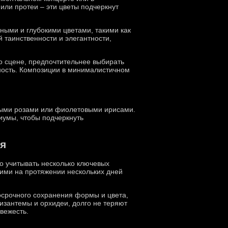
или протеи – эти цветы подчеркнут
ными и глубокими цветами, такими как
 таинственности и элегантности,
о сцене, предпочтительнее выбирать
ность. Композиции в минималистичном
выми розами или фиолетовыми ирисами.
иумы, чтобы подчеркнуть
ия
о учитывать несколько ключевых
жими на протяжении нескольких дней
госрочного сохранения формы и цвета,
ризантемы и орхидеи, долго не теряют
свежесть.