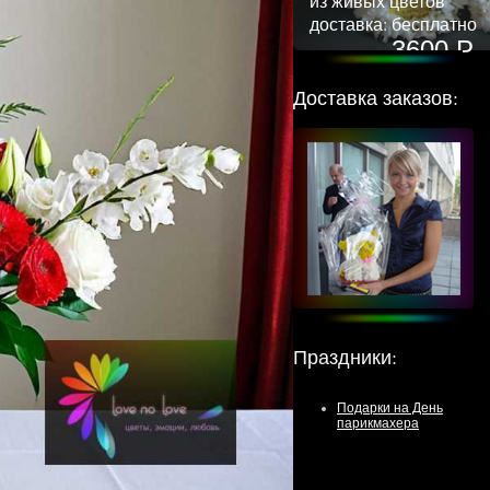
из живых цветов
доставка: бесплатно
3600 Р
Доставка заказов:
Праздники
:
Подарки на День
парикмахера