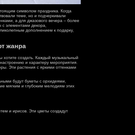
астоящим символом праздника. Когда
твовали теме, но и подчеркивали
нками, а для джазового вечера – более
ы с элементами декора,
еликолепным дополнением к подарку,
от жанра
ы хотите создать. Каждый музыкальный
 настроению и характеру мероприятия.
еры. Эти растения с яркими оттенками
ьными будут букеты с орхидеями,
ие мягким и глубоким мелодиям этих
тем и ирисов. Эти цветы создадут