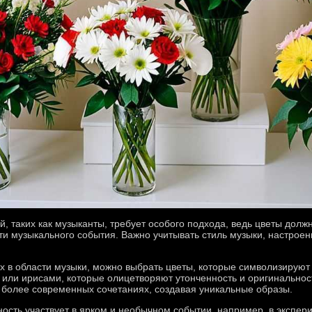
, таких как музыканты, требует особого подхода, ведь цветы долж
ти музыкального события. Важно учитывать стиль музыки, настроен
х в области музыки, можно выбрать цветы, которые символизируют
или ирисами, которые олицетворяют утонченность и оригинальность
 более современных сочетаниях, создавая уникальные образы.
ность участвует в ярком и необычном событии, например, в экспер