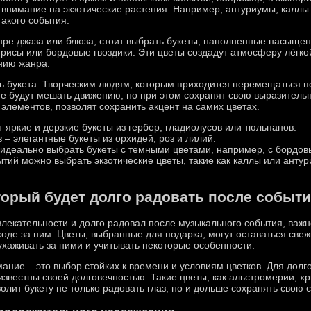
внимание на экзотические растения. Например, антуриумы, каллы 
такого события.
ре джаза или блюза, стоит выбрать букеты, наполненные насыщен
исы или бордовые гвоздики. Эти цветы создадут атмосферу лёгкой
нию жанра.
ть букета. Творческим людям, которым приходится перемещаться п
не будут мешать движению, но при этом сохранят свою выразитель
элементов, позволят сохранить акцент на самих цветах.
 яркие и дерзкие букеты из гербер, гладиолусов или тюльпанов.
 – элегантные букеты из орхидей, роз и лилий.
 идеально выбрать букеты с темными цветами, например, с бордо
тий можно выбрать экзотические цветы, такие как каллы или антур
оторый будет долго радовать после событ
влекательности и долго радовал после музыкального события, важн
ходе за ним. Цветы, выбранные для подарка, могут оставаться све
ухаживать за ними и учитывать некоторые особенности.
имание – это выбор стойких к времени и условиям цветков. Для дол
известны своей долговечностью. Такие цветы, как альстромерии, х
олит букету не только радовать глаз, но и дольше сохранять свою 