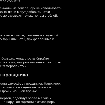
тере события.
узыкальные вечера, лучше использовать
вые ткани могут добавить нотки
торые скрывают только концы стеблей,
ать аксессуары, связанные с музыкой.
гитары или ноты, прикрепленные к
и больших концертов выбирайте
ли лентами, которые позволяют не только
аких мероприятий.
м праздника
ражали атмосферу праздника. Например,
ут яркие и насыщенные оттенки –
ыстрой и мощной музыке.
цертов, подойдут более мягкие и
ия, не нарушая гармонию атмосферы.