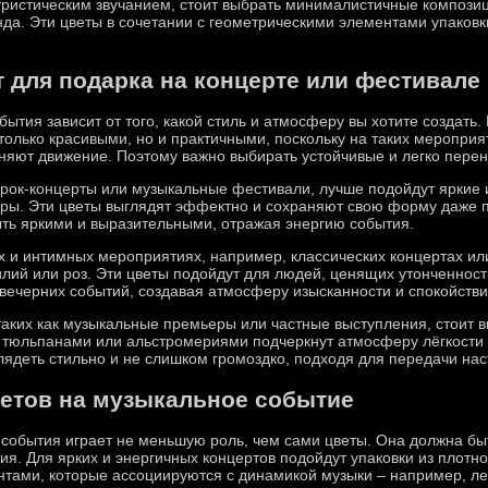
уристическим звучанием, стоит выбрать минималистичные композиц
нда. Эти цветы в сочетании с геометрическими элементами упаков
 для подарка на концерте или фестивале
ытия зависит от того, какой стиль и атмосферу вы хотите создать.
только красивыми, но и практичными, поскольку на таких мероприя
няют движение. Поэтому важно выбирать устойчивые и легко пере
 рок-концерты или музыкальные фестивали, лучше подойдут яркие и
еры. Эти цветы выглядят эффектно и сохраняют свою форму даже п
ыть яркими и выразительными, отражая энергию события.
х и интимных мероприятиях, например, классических концертах или
лий или роз. Эти цветы подойдут для людей, ценящих утонченность
 вечерних событий, создавая атмосферу изысканности и спокойстви
аких как музыкальные премьеры или частные выступления, стоит 
 тюльпанами или альстромериями подчеркнут атмосферу лёгкости 
лядеть стильно и не слишком громоздко, подходя для передачи нас
ветов на музыкальное событие
 события играет не меньшую роль, чем сами цветы. Она должна бы
я. Для ярких и энергичных концертов подойдут упаковки из плотной
нтами, которые ассоциируются с динамикой музыки – например, ле