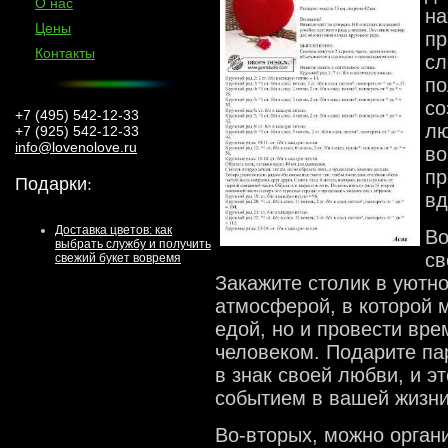
О нас
на
Цены
пр
Контакты
сл
по
со
+7 (495) 542-12-33
лю
+7 (925) 542-12-33
info@lovenolove.ru
во
пр
Подарки
:
в
Доставка цветов: как
Во
выбрать службу и получить
св
свежий букет вовремя
Закажите столик в уютн
атмосферой, в которой 
едой, но и провести вр
человеком. Подарите па
в знак своей любви, и 
событием в вашей жизни
Во-вторых, можно орган