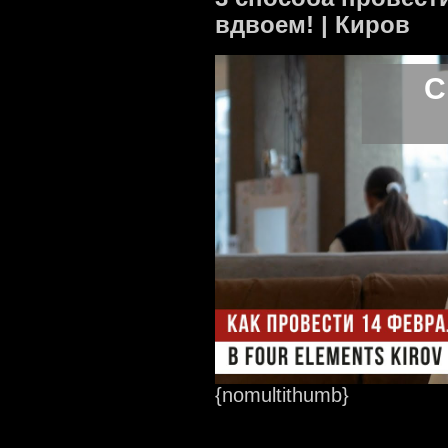
вдвоем! | Киров
С
{nomultithumb}