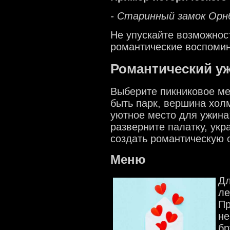
- Старинный замок Орнб
Не упускайте возможност
романтические воспомин
Романтический у
Выберите пикниковое ме
быть парк, вершина холм
уютное место для ужина
разверните палатку, укр
создать романтическую 
Меню
Дл
ле
Пр
не
бр