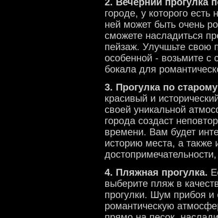
2. Вечерний прогулка 
городе, у которого есть
ней может быть очень ро
сможете насладиться пр
пейзаж. Улучшьте свою п
особенной - возьмите с 
бокала для романтическо
3. Прогулка по старому
красивый и исторический
своей уникальной атмос
города создаст неповто
времени. Вам будет инт
историю места, а также 
достопримечательности,
4. Пляжная прогулка.
Ес
выберите пляж в качест
прогулки. Шум прибоя и
романтическую атмосфер
прямо на песок, наслад