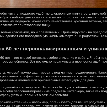
юбят читать, подарите удобную электронную книгу с регулируемой я
брать наборы для вязания или шитья, что станет не только полез
ктичным подарком может стать качественная кухонная техника, т
 облегчают приготовление пищи.
 только красивыми, но и практичными. Ориентируйтесь на предпоч
рый сделает его повседневную жизнь комфортной и радостной. Так
 на 60 лет персонализированным и уника
0 лет – это способ показать особое внимание и заботу. Чтобы по
нтересы юбиляра. Вот несколько практичных и творческих идей, ко
.
та, который можно адаптировать под личные предпочтения. Напр
ля рисования или фотокнигу с воспоминаниями о совместных моме
вированным именем или оригинальные аксессуары для дачи.
 подумайте о гравировке. Это может быть дата юбилея, имя или д
ть в себя персонализированные предметы интерьера, такие как по
осферу уюта и напомнит о важном событии.
арок-впечатление» – например, организовать для ваших родителе
дами. Такие подарки становятся не просто вещами, а эмоциями, к