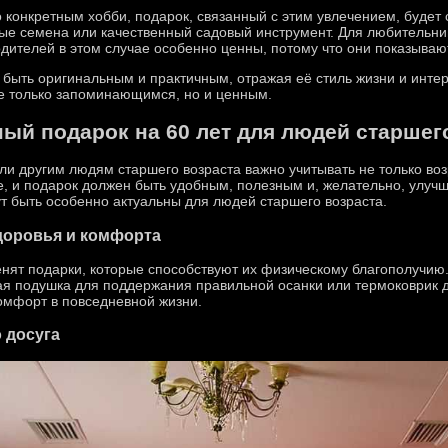
о конкретным хобби, подарок, связанный с этим увлечением, буде
ые семена или качественный садовый инструмент. Для любительни
дителей в этом случае особенно ценны, потому что они показывают
быть оригинальным и практичным, отражая её стиль жизни и интер
е только запоминающимся, но и ценным.
ый подарок на 60 лет для людей старшег
и другим людям старшего возраста важно учитывать не только возр
е, и подарок должен быть удобным, полезным и, желательно, улучш
ут быть особенно актуальны для людей старшего возраста.
доровья и комфорта
нят подарки, которые способствуют их физическому благополучию
я подушка для поддержания правильной осанки или термоковрик д
комфорт в повседневной жизни.
 досуга