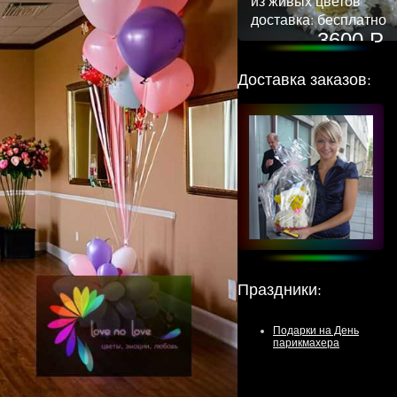
из живых цветов
доставка: бесплатно
3600 Р
Доставка заказов:
Праздники
:
Подарки на День
парикмахера