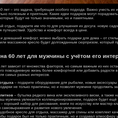
0 лет – это задача, требующая особого подхода. Важно учесть их 
льно полезным и приятным. Какие идеи подарков могут порадоват
которые будут не только значимыми, но и памятными.
й отдых, подарите им что-то для улучшения их досуга: новую сад
я путешествий. Удобство и комфорт всегда в цене.
т и домашний комфорт, можно выбрать подарки для дома – от стил
 или массажное кресло будет долгожданным сюрпризом, который пр
на 60 лет для мужчины с учётом его инте
лет зависит от множества факторов, но самым важным из них остаё
его повседневную жизнь более комфортной или добавить радости в
для самых разных интересов.
 отдыха
– подарите оборудование для рыбалки, новые аксессуары 
 подарки не только практичны, но и позволят мужчине продолжить
апитков
– бутылка редкого вина или эксклюзивного виски, а также 
ваш мужчина увлекается коллекционированием, подарок будет ещё
– хороший набор для рисования, книги по искусству или мастер-к
 самовыражения и развития нового увлечения.
удобное кресло для отдыха, массажер для спины или комплект ка
обы подарок был не только практичным, но и создавал атмосферу 