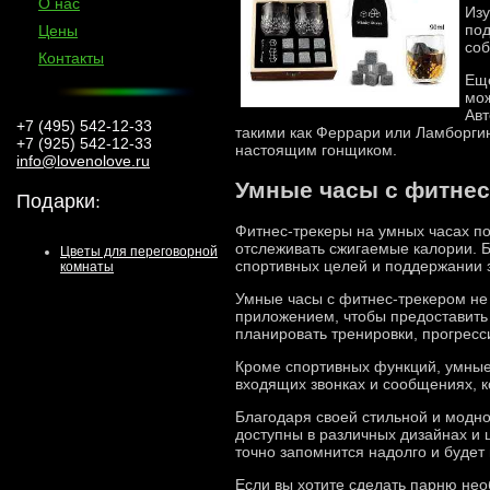
О нас
Изу
под
Цены
соб
Контакты
Еще
мож
Авт
+7 (495) 542-12-33
такими как Феррари или Ламборгини
+7 (925) 542-12-33
настоящим гонщиком.
info@lovenolove.ru
Умные часы с фитнес
Подарки
:
Фитнес-трекеры на умных часах по
отслеживать сжигаемые калории. 
Цветы для переговорной
спортивных целей и поддержании з
комнаты
Умные часы с фитнес-трекером не
приложением, чтобы предоставить
планировать тренировки, прогресси
Кроме спортивных функций, умные
входящих звонках и сообщениях, к
Благодаря своей стильной и модно
доступны в различных дизайнах и
точно запомнится надолго и будет
Если вы хотите сделать парню не