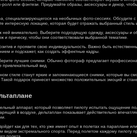
н-ролл или фэнтези. Придумайте образы, аксессуары и декор, чтоб
а, специализирующегося на необычных фото-сессиях. Обсудите с 
ите интересную локацию, которая будет отражать выбранный стиль
 к ней внимательно. Выберите подходящую одежду, аксессуары и об
ж и прическу, чтобы они соответствовали выбранной тематике.
озитив и проявите свою индивидуальность. Важно быть естественн
ием и подскажет, как создать эффектные кадры.
берите лучшие снимки. Обычно фотограф предлагает профессиона
е привлекательный вид.
ном стиле станут яркие и запоминающиеся снимки, которые вы см
. Такой подарок принесет множество положительных эмоций и ста
льтаплане
тельный аппарат, который позволяет пилоту испытать ощущение пол
арящий в воздухе, дельтаплан показывает действительно впечатл
ии.
йдет как для тех, кто уже имеет опыт в полетах на параплане или
тим видом экстремального спорта. Перед полетом каждому пилоту 
ого полета.