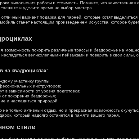
сроки выполнения работы и стоимость. Помните, что качественная
 спешите и уделите время на выбор мастера.
 отличный вариант подарка для парней, которые хотят выделиться
омобиль станет настоящим произведением искусства, которое буде
дроциклах
ся возможность покорить различные трассы и бездорожье на мощно
 насладиться великолепными пейзажами и поверить в свои силы, о
в на квадроциклах:
ждому участнику группы;
фессиональных инструкторов;
т в зависимости от уровня подготовки;
 от покорения бездорожья;
ие и насладиться природой.
о не только активный отдых, но и прекрасная возможность окунуть
рок, который надолго останется в памяти вашего парня.
чном стиле
тиль фото-сессии, которые наиболее соответствуют вкусам и интер