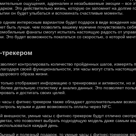
мительные ощущения, адреналин и незабываемые эмоции – все эт
арком. Это действительно жизнь, которую он запомнит на долгие г
ытии он будет улыбаться и вспоминать счастливые моменты.
 одним интересным вариантом будет подарок в виде вождения на
ет быть лучше, чем позволить вашему мужчине почувствовать себя
омобильные фанаты смогут испытать настоящую радость от упра
. Это будет возможность покататься со скоростью, о которой мечт
-трекером
зволяют контролировать количество пройденных шагов, измерять пу
Благодаря своей функциональности, эти часы могут стать настоящ
дорового образа жизни.
 только отображают информацию о тренировках и активности, но и
 более детальную статистику и анализ данных. Это позволяет пол
ровать и достигать своих целей.
 часы с фитнес-трекером также обладают дополнительными возмож
онтроль музыки и даже возможность оплаты через NFC.
й внешности, умные часы с фитнес-трекером будут отлично смотре
 цветах, что позволяет выбрать подходящую модель даже самым вз
 использоваться каждый день.
обычный и полезный подарок, то умные часы с фитнес-трекером я