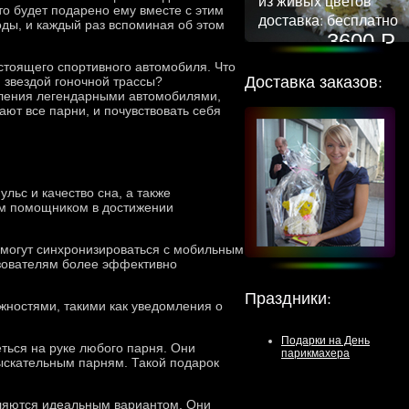
из живых цветов
о будет подарено ему вместе с этим
доставка: бесплатно
оды, и каждый раз вспоминая об этом
3600 Р
стоящего спортивного автомобиля. Что
Доставка заказов:
 звездой гоночной трассы?
вления легендарными автомобилями,
ают все парни, и почувствовать себя
льс и качество сна, а также
им помощником в достижении
 могут синхронизироваться с мобильным
ьзователям более эффективно
Праздники
:
ностями, такими как уведомления о
Подарки на День
ться на руке любого парня. Они
парикмахера
ыскательным парням. Такой подарок
вляются идеальным вариантом. Они