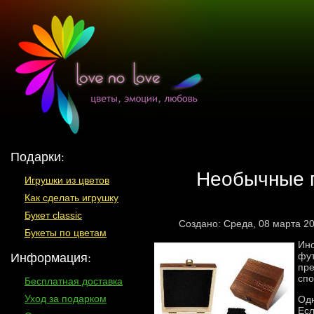
Подарки:
Необычные п
Игрушки из цветов
Как сделать игрушку
Букет classic
Создано: Среда, 08 марта 2
Букеты по цветам
Ино
Информация:
фут
пре
спо
Бесплатная доставка
Уход за подарком
Одн
Есл