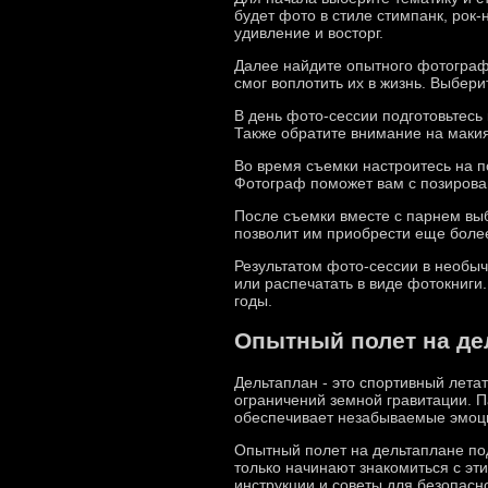
будет фото в стиле стимпанк, рок-
удивление и восторг.
Далее найдите опытного фотограф
смог воплотить их в жизнь. Выбер
В день фото-сессии подготовьтесь
Также обратите внимание на макия
Во время съемки настроитесь на п
Фотограф поможет вам с позирован
После съемки вместе с парнем вы
позволит им приобрести еще боле
Результатом фото-сессии в необыч
или распечатать в виде фотокниги
годы.
Опытный полет на де
Дельтаплан - это спортивный лета
ограничений земной гравитации. П
обеспечивает незабываемые эмоц
Опытный полет на дельтаплане подо
только начинают знакомиться с э
инструкции и советы для безопасн