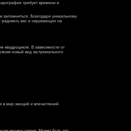
 аэрография требует времени и
 и запомниться. Благодаря уникальному
т радовать вас и окружающих на
м квадроцикле. В зависимости от
своив новый вид экстремального
ся в мир эмоций и впечатлений.
есам вашего парня. Может быть это