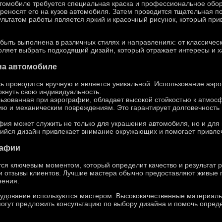
томобиле требуется специальная краска и профессиональное обо
ереносят его на кузов автомобиля. Затем проводится тщательная п
льтатом работы является яркий и красочный рисунок, который при
ыть выполнена в различных стилях и направлениях: от классичес
оляет выбрать подходящий дизайн, который отражает интересы и 
на автомобиле
сь проводится вручную и является уникальной. Использование аэр
ркнуть свою индивидуальность.
ользованная при аэрографии, обладает высокой стойкостью к атмо
ю и механическим повреждениям. Это гарантирует долговечность 
ия может служить не только для украшения автомобиля, но и для
ийся дизайн привлекает внимание окружающих и помогает привлеч
рафии
ся ключевым моментом, который определит качество и результат 
и отзывы клиентов. Лучшие мастера обычно предоставляют живые 
нения.
орудование используются мастером. Высококачественные материалы
огут предложить консультацию по выбору дизайна и помочь опреде