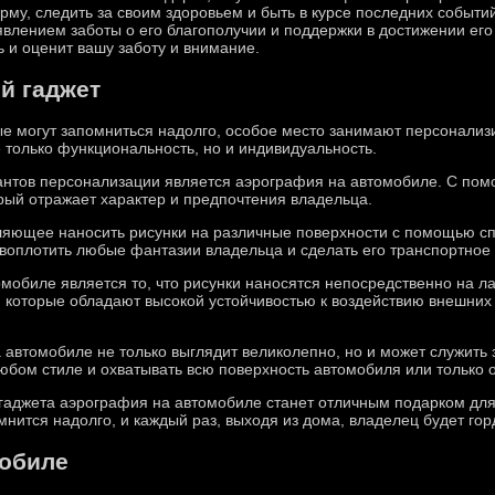
рму, следить за своим здоровьем и быть в курсе последних событ
влением заботы о его благополучии и поддержки в достижении его 
ь и оценит вашу заботу и внимание.
й гаджет
ые могут запомниться надолго, особое место занимают персонализ
е только функциональность, но и индивидуальность.
нтов персонализации является аэрография на автомобиле. С пом
рый отражает характер и предпочтения владельца.
оляющее наносить рисунки на различные поверхности с помощью с
 воплотить любые фантазии владельца и сделать его транспортно
обиле является то, что рисунки наносятся непосредственно на ла
 которые обладают высокой устойчивостью к воздействию внешних 
 автомобиле не только выглядит великолепно, но и может служить 
юбом стиле и охватывать всю поверхность автомобиля или только 
 гаджета аэрография на автомобиле станет отличным подарком для
мнится надолго, и каждый раз, выходя из дома, владелец будет го
мобиле