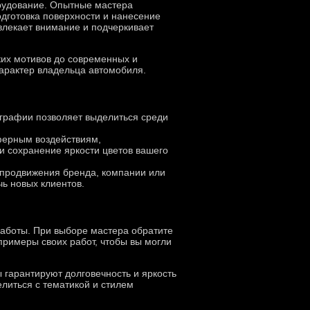
рудование. Опытные мастера
одготовка поверхности и нанесение
влекает внимание и подчеркивает
ких мотивов до современных и
характер владельца автомобиля.
ографии позволяет выделиться среди
сферным воздействиям,
и сохранение яркости цветов вашего
 продвижения бренда, компании или
ь новых клиентов.
работы. При выборе мастера обратите
примеры своих работ, чтобы вы могли
 гарантируют долговечность и яркость
литься с тематикой и стилем