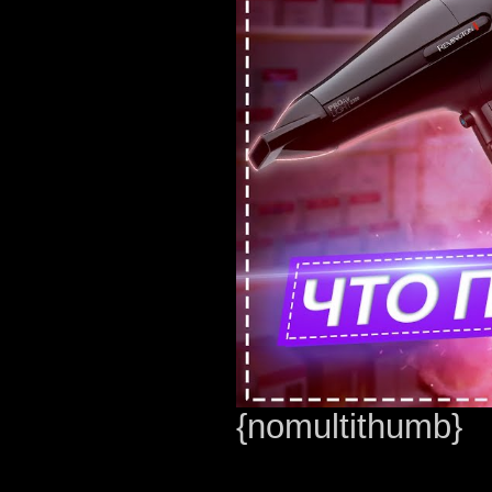
{nomultithumb}