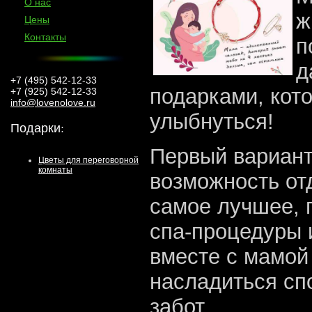
О нас
ж
Цены
Контакты
п
д
+7 (495) 542-12-33
подарками, кото
+7 (925) 542-12-33
info@lovenolove.ru
улыбнуться!
Подарки
:
Первый вариант
Цветы для переговорной
комнаты
возможность от
самое лучшее, 
спа-процедуры 
вместе с мамой 
насладиться сп
забот.