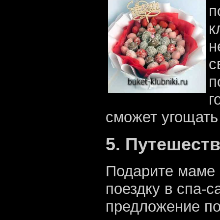
п
к
н
с
п
г
сможет угощать
5. Путешеств
Подарите маме 
поездку в спа-с
предложение по