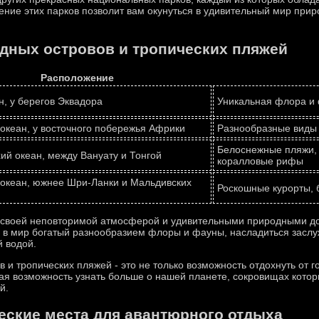
ние этих парков позволит вам окунуться в удивительный мир при
дных островов и тропических пляжей
Расположение
н, у берегов Эквадора
Уникальная флора и 
океан, у восточного побережья Африки
Разнообразные виды 
Белоснежные пляжи, 
й океан, между Вануату и Тонгой
коралловые рифы
океан, южнее Шри-Ланки и Мальдивских
Роскошные курорты, 
т своей неповторимой атмосферой и удивительными природными д
я в мир богатый разнообразием флоры и фауны, насладиться засл
 водой.
 и тропических пляжей - это не только возможность отдохнуть от г
ая возможность узнать больше о нашей планете, сокровищах котор
й.
еские места для авантюрного отдыха