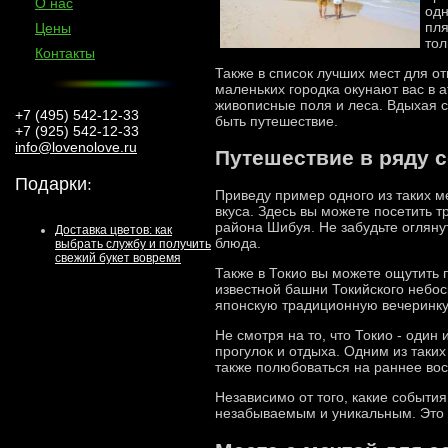
О нас
одн
пля
Цены
тол
Контакты
Также в список лучших мест для о
маленьких городка окунают вас в 
живописные поля и леса. Вдыхая с
+7 (495) 542-12-33
быть путешествие.
+7 (925) 542-12-33
info@lovenolove.ru
Путешествие в ряду с
Подарки
:
Приведу пример одного из таких м
вкуса. Здесь вы можете посетить
района Шибуя. Не забудьте огляну
Доставка цветов: как
блюда.
выбрать службу и получить
свежий букет вовремя
Также в Токио вы можете ощутить 
известной башни Токийского небос
японскую традиционную вечеринку,
Не смотря на то, что Токио - оди
прогулок и отдыха. Одним из таких
также полюбоваться на раннее во
Независимо от того, какие событи
незабываемым и уникальным. Это 