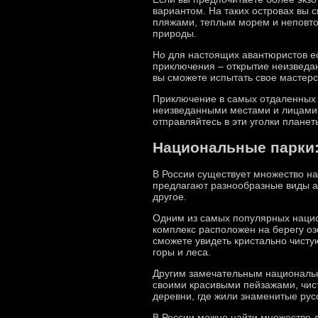
вариантом. На таких островах вы 
пляжами, теплым морем и неповто
природы.
Но для настоящих авантюристов ес
приключения – открытие неизведа
вы сможете испытать свое мастерс
Приключение в самых отдаленных и
неизведанными местами и лицами, 
отправляйтесь в эти уголки планет
Национальные парки:
В России существует множество н
предлагают разнообразные виды ак
другое.
Одним из самых популярных нацио
комплекс расположен на берегу оз
сможете увидеть кристально чисту
горы и леса.
Другим замечательным национальн
своими красивыми пейзажами, чис
деревни, где жили знаменитые рус
В России можно найти множество 