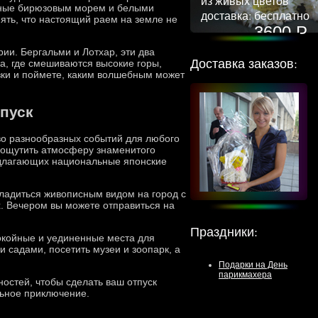
из живых цветов
енные бирюзовым морем и белыми
доставка: бесплатно
ять, что настоящий раем на земле не
3600 Р
ии. Бергальми и Лотхар, эти два
Доставка заказов:
жа, где смешиваются высокие горы,
зки и поймете, каким волшебным может
тпуск
тво разнообразных событий для любого
 ощутить атмосферу знаменитого
редлагающих национальные японские
сладиться живописным видом на город с
х. Вечером вы можете отправиться на
Праздники
:
покойные и уединенные места для
и садами, посетить музеи и зоопарк, а
Подарки на День
парикмахера
ностей, чтобы сделать ваш отпуск
льное приключение.