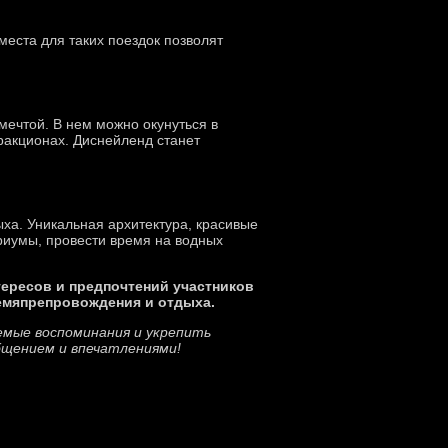
еста для таких поездок позволят
ечтой. В нем можно окунуться в
ракционах. Диснейленд станет
ха. Уникальная архитектура, красивые
ариумы, провести время на водных
тересов и предпочтений участников
ремяпрепровождения и отдыха.
аемые воспоминания и укрепить
щением и впечатлениями!