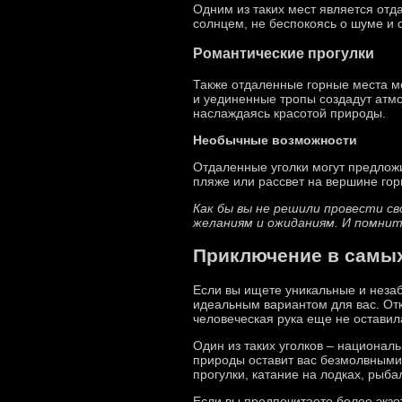
Одним из таких мест является отд
солнцем, не беспокоясь о шуме и с
Романтические прогулки
Также отдаленные горные места мо
и уединенные тропы создадут атм
наслаждаясь красотой природы.
Необычные возможности
Отдаленные уголки могут предлож
пляже или рассвет на вершине гор
Как бы вы не решили провести с
желаниям и ожиданиям. И помнит
Приключение в самых
Если вы ищете уникальные и неза
идеальным вариантом для вас. Отк
человеческая рука еще не оставил
Один из таких уголков – национал
природы оставит вас безмолвными
прогулки, катание на лодках, рыба
Если вы предпочитаете более экзо