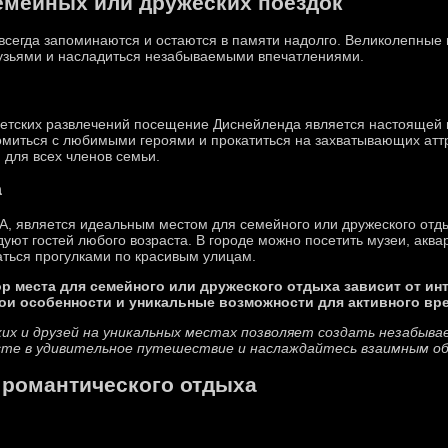
семейных или дружеских поездок
сегда запоминаются и остаются в памяти надолго. Великолепные м
рузьями и насладиться незабываемыми впечатлениями.
детских развлечений посещение Диснейленда является настоящей м
миться с любимыми героями и прокатиться на захватывающих атт
для всех членов семьи.
а
, является идеальным местом для семейного или дружеского отды
уют гостей любого возраста. В городе можно посетить музеи, акв
аться прогулками по красивым улицам.
р места для семейного или дружеского отдыха зависит от ин
вои особенности и уникальные возможности для активного в
ких и друзей на уникальных местах позволяет создать незабыв
те в удивительное путешествие и наслаждайтесь взаимным об
 романтического отдыха