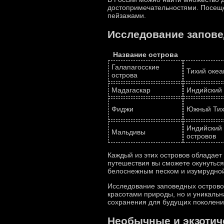
достопримечательностями. Посеще
пейзажами.
Исследование запове
Название острова
Галапагосские
Тихий океа
острова
Мадагаскар
Индийский 
Фиджи
Южный Тихи
Индийский 
Мальдивы
островов
Каждый из этих островов обладае
путешествия вы сможете окунутьс
белоснежным песком и изумрудной
Исследование заповедных островов
красотами природы, но и уникальн
сохранения для будущих поколени
Необычные и экзотич