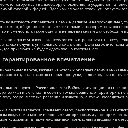
сможете погрузиться в атмосферу спокойствия и уединения, а такж
римой флорой и фауной. Здесь вы сможете отдохнуть от суеты гор
ть возможность отправиться в самые далекие и непроходимые уго
нных мест, общение с местными жителями и эксперименты соверше
тво и смелость, а также ощутить непередаваемый дух свободы и п
 заповедных уголках – это возможность отрешиться от повседневн
а также получить уникальные впечатления. Если вы хотите испыта
ы, где приключение будет ждать вас на каждом шагу.
 гарантированное впечатление
ациональных парков, каждый из которых обладает своими уникаль
тивного отдыха, такие как пешие прогулки, велосипедные прогулки
нальных парков в России является Байкальский национальный пар
ера Байкал и включает в себя не только обширные территории, но 
ю воду озера, местные растения и животных, а также насладитьс
ым парком является Плещеево озеро, расположенное в Ивановской
тым воздухом и многочисленными историческими достопримечател
ские художники, а также насладиться прекрасными видами на озе
других прекрасных национальных парков, каждый из которых облад