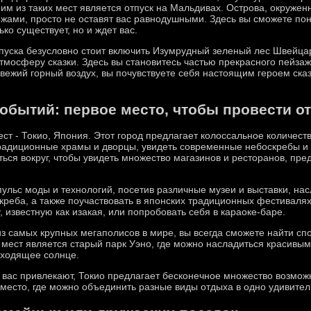
им из таких мест является отпуск на Мальдивах. Острова, окруж
жами, просто не оставят вас равнодушными. Здесь вы сможете пон
ько существует, но и ждет вас.
тпуска безусловно стоит включить Изумрудный зеленый лес Швейцар
атмосферу сказки. Здесь вы становитесь частью прекрасного пейза
вежий горный воздух, вы почувствуете себя настоящим героем ска
обытий: первое место, чтобы провести о
ест - Токио, Япония. Этот город предлагает колоссальное количес
 традиционные храмы и дворцы, увидеть современные небоскребы и
ться вокруг, чтобы увидеть множество магазинов и ресторанов, п
пульс моды и технологий, посетив различные музеи и выставки, на
креба, а также поучаствовать в японских традиционных фестиваля
 известную как изакая, или попробовать себя в караоке-баре.
н из самых крупных мегаполисов в мире, вы всегда сможете найти с
 мест является старый парк Уэно, где можно насладиться красивым
сходящее солнце.
я вас привлекают, Токио предлагает бесконечное множество возмож
место, где можно объединить разные виды отдыха в одно удивите