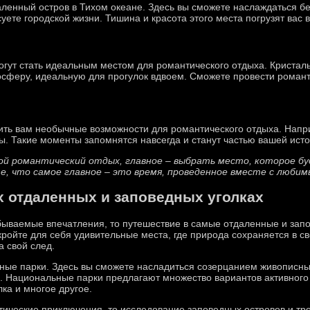
аленный остров в Тихом океане. Здесь вы сможете наслаждаться 
уете городской жизни. Тишина и красота этого места погрузят вас
гут стать идеальным местом для романтического отдыха. Кристал
осферу, идеальную для прогулок вдвоем. Сможете провести романт
ить вам необычные возможности для романтического отдыха. Напр
ы. Такие моменты запомнятся навсегда и станут частью вашей исто
вой романтический отдых, главное – выбрать место, которое 
е, что самое главное – это время, проведенное вместе с любим
 отдаленных и заповедных уголках
бываемые впечатления, то путешествие в самые отдаленные и запо
ройте для себя удивительные места, где природа сохраняется в с
а свой след.
ьные парки. Здесь вы сможете насладиться созерцанием живописн
. Национальные парки предлагают множество вариантов активного
лка и многое другое.
тические приключения, то исследование заповедных островов и т