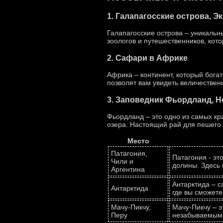
1. Галапагосские острова, Э
Галапагосские острова – уникальн
зоологов и путешественников, кот
2. Сафари в Африке
Африка – континент, который бог
позволят вам увидеть величествен
3. Заповедник Фьордланд, Н
Фьордланд – это одно из самых кр
озера. Настоящий рай для пешего 
Место
Патагония,
Патагония - эт
Чили и
долины. Здесь
Аргентина
Антарктида – 
Антарктида
где вы сможете
Мачу-Пикчу,
Мачу-Пикчу – э
Перу
незабываемым 