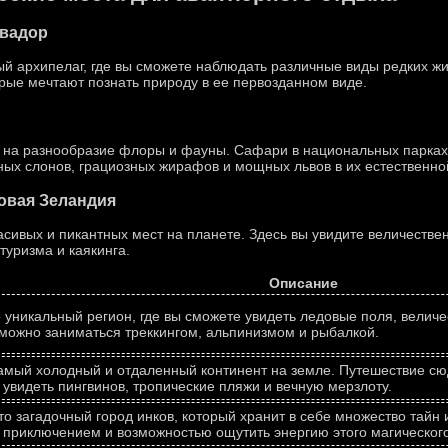
квадор
ый архипелаг, где вы сможете наблюдать различные виды редких жи
орые мечтают познать природу в ее первозданном виде.
ат на разнообразие флоры и фауны. Сафари в национальных парка
ных слонов, грациозных жирафов и мощных львов в их естественно
овая Зеландия
асивых и пикантных мест на планете. Здесь вы увидите величеств
туризма и каякинга.
Описание
о уникальный регион, где вы сможете увидеть ледовые поля, вели
 можно заниматься треккингом, альпинизмом и рыбалкой.
самый холодный и отдаленный континент на земле. Путешествие с
 увидеть пингвинов, тропические пляжи и вечную мерзлоту.
то загадочный город инков, который хранит в себе множество тайн 
приключением и возможностью ощутить энергию этого магического