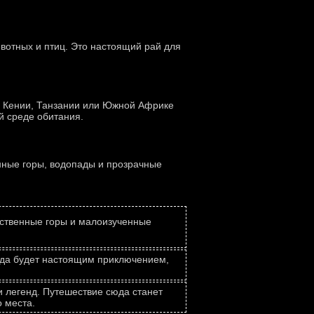
вотных и птиц. Это настоящий рай для
х Кении, Танзании или Южной Африке
й среде обитания.
енные горы, водопады и прозрачные
чественные горы и малоизученные
юда будет настоящим приключением,
и легенд. Путешествие сюда станет
 места.