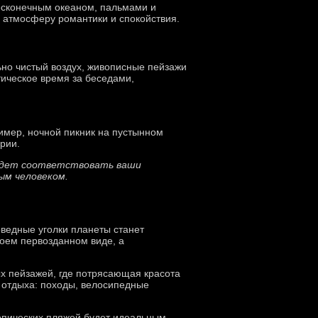
бесконечным океаном, пальмами и
 в атмосферу романтики и спокойствия.
ьно чистый воздух, живописные пейзажи
ическое время за беседами,
имер, ночной пикник на пустынном
рии.
будет соответствовать ваши
ым человеком.
ведные уголки планеты станет
воем первозданном виде, а
ых пейзажей, где потрясающая красота
 отдыха: походы, велосипедные
ропических пляжей будет идеальным