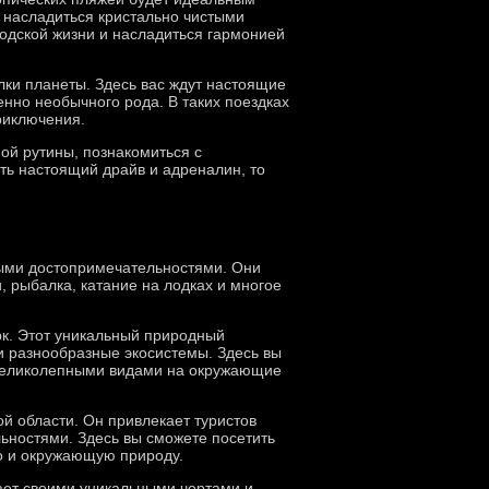
е насладиться кристально чистыми
одской жизни и насладиться гармонией
лки планеты. Здесь вас ждут настоящие
нно необычного рода. В таких поездках
риключения.
ой рутины, познакомиться с
ть настоящий драйв и адреналин, то
ными достопримечательностями. Они
, рыбалка, катание на лодках и многое
к. Этот уникальный природный
и разнообразные экосистемы. Здесь вы
я великолепными видами на окружающие
 области. Он привлекает туристов
ьностями. Здесь вы сможете посетить
ро и окружающую природу.
ает своими уникальными чертами и