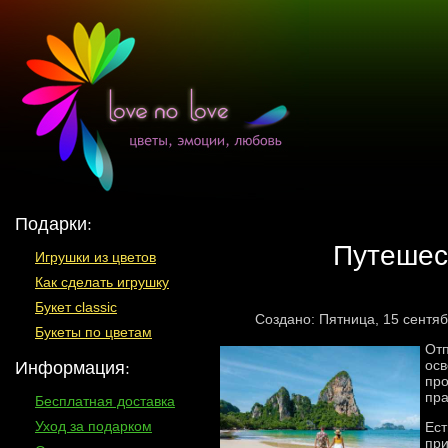
Подарки:
Путешест
Игрушки из цветов
Как сделать игрушку
Букет classic
Создано: Пятница, 15 сентя
Букеты по цветам
Отп
Информация:
осв
про
пра
Бесплатная доставка
Уход за подарком
Ест
при