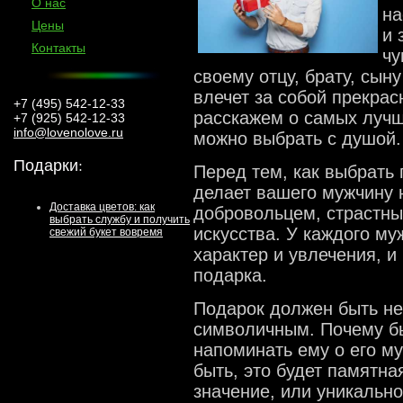
О нас
на
Цены
и 
Контакты
чу
своему отцу, брату, сыну
влечет за собой прекрас
+7 (495) 542-12-33
расскажем о самых лучш
+7 (925) 542-12-33
info@lovenolove.ru
можно выбрать с душой.
Подарки
:
Перед тем, как выбрать 
делает вашего мужчину
Доставка цветов: как
добровольцем, страстн
выбрать службу и получить
искусства. У каждого м
свежий букет вовремя
характер и увлечения, и
подарка.
Подарок должен быть не
символичным. Почему бы 
напоминать ему о его м
быть, это будет памятна
значение, или уникально