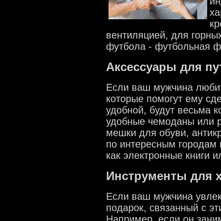
ин
ха
кр
вентиляцией, для горных
футбола - футбольная ф
Аксессуары для п
Если ваш мужчина любит
которые помогут ему сд
удобной, будут весьма к
удобные чемоданы или р
мешки для обуви, антик
по интересным городам 
как электронные книги 
Инструменты для 
Если ваш мужчина увлек
подарок, связанный с эт
Например, если он зани