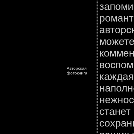
запоми
романт
авторс
можете
коммен
воспом
Авторская
фотокнига
каждая
наполн
нежнос
станет
сохран