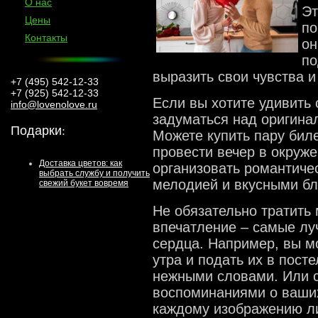
О нас
Эт
Цены
по
Контакты
он
по
выразить свои чувства 
+7 (495) 542-12-33
+7 (925) 542-12-33
Если вы хотите удивить 
info@lovenolove.ru
задуматься над оригин
Подарки
:
Можете купить пару биле
провести вечер в окруже
Доставка цветов: как
организовать романтиче
выбрать службу и получить
мелодией и вкусными б
свежий букет вовремя
Не обязательно тратить 
впечатление – самые лу
сердца. Например, вы м
утра и подать их в пост
нежными словами. Или 
воспоминаниями о ваших
каждому изображению л