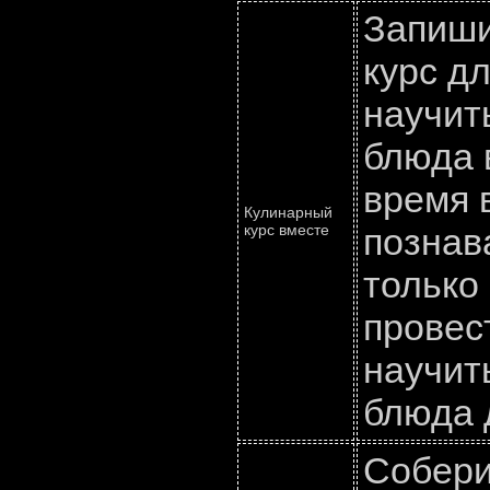
Запиши
курс д
научит
блюда 
время 
Кулинарный
курс вместе
познав
только
провес
научит
блюда 
Собери