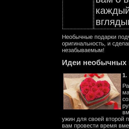
каждый
вгляды
Необычные подарки подч
оригинальность, и сдел
незабываемым!
Идеи необычных 
1.
Ра
ма
со
ру
вм
ужин для своей второй п
вам провести время вме