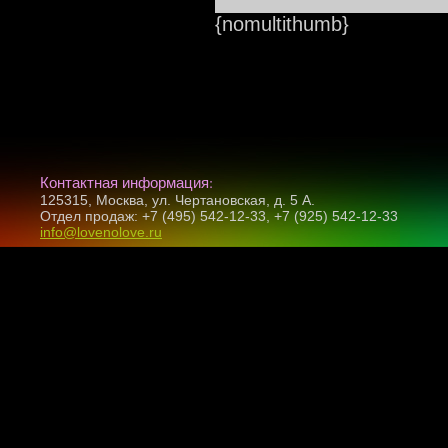
{nomultithumb}
Контактная информация:
125315, Москва, ул. Чертановская, д. 5 А.
Отдел продаж: +7 (495) 542-12-33, +7 (925) 542-12-33
info@lovenolove.ru