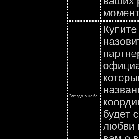
ваших 
момент
Купите 
назовит
партне
официа
которы
назван
Звезда в небе
коорди
будет 
любви 
вам о 