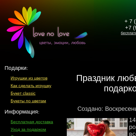
+ 7 
+7 (
бесплат
Подарки:
Праздник любв
Игрушки из цветов
подарко
Как сделать игрушку
Букет classic
Букеты по цветам
Создано: Воскресень
Информация:
14
Бесплатная доставка
ро
Уход за подарком
вс