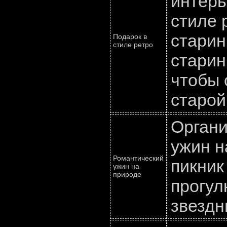
интерь
стиле 
старин
Подарок в
стиле ретро
старин
чтобы 
старой
Органи
ужин н
Романтический
пикник
ужин на
природе
прогул
звездн