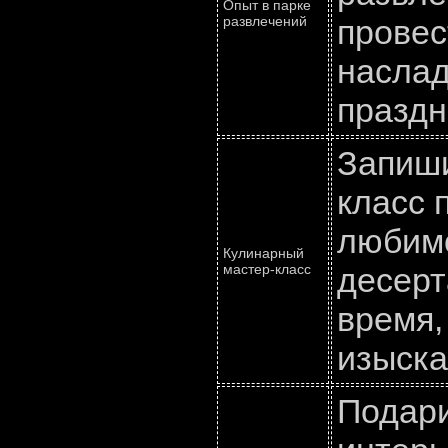
Опыт в парке
развлечений
провес
насла
праздн
Запиши
класс 
любимо
Кулинарный
мастер-класс
десерт
время,
изыска
Подари