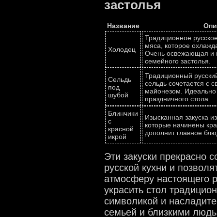
застолья
Название
Опи
Традиционное русское
мяса, которое охлажд
Холодец
Очень освежающая и в
семейного застолья.
Традиционный русский
Сельдь
сельдь сочетается с 
под
майонезом. Идеально
шубой
праздничного стола.
Блинчики
Изысканная закуска из
с
которые начинены кра
красной
дополнит главное блю
икрой
Эти закуски прекрасно 
русской кухни и позволя
атмосферу настоящего р
украсить стол традицио
символикой и насладите
семьей и близкими людь