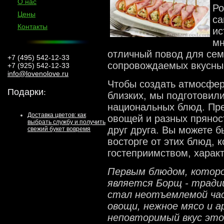
О нас
Ро
Цены
са
Контакты
ис
мн
отличный повод для сем
+7 (495) 542-12-33
сопровождаемых вкусны
+7 (925) 542-12-33
info@lovenolove.ru
Чтобы создать атмосфер
Подарки
:
близких, мы подготовили
национальных блюд. Пре
Доставка цветов: как
овощей и разных прянос
выбрать службу и получить
друг друга. Вы можете б
свежий букет вовремя
восторге от этих блюд, 
гостеприимством, харак
Первым блюдом, которо
является Борщ - тради
стал неотъемлемой час
овощи, нежное мясо и 
неповторимый вкус это