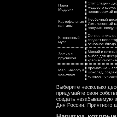
Этот сладкий де
Пирог
медового коржа,
Медовик
неповторимый вк
Необычный десер
Картофельные
Измельченный ка
пастилы
получить воздуш
Сочное и кислое
Клюквенный
создает неповто
мусс
основное блюдо.
Мягкий и нежный
Зефир с
выбор для десерт
брусникой
красиво смотритс
Ароматные и ап
Маршмеллоу в
шоколад, создаю
шоколаде
которое понрави
Выберите несколько десе
придумайте свои собстве
создать незабываемую 
Дня России. Приятного а
Напитки, которые