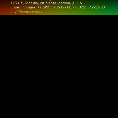
125315, Москва, ул. Чертановская, д. 5 А.
Отдел продаж: +7 (495) 542-12-33, +7 (925) 542-12-33
info@lovenolove.ru