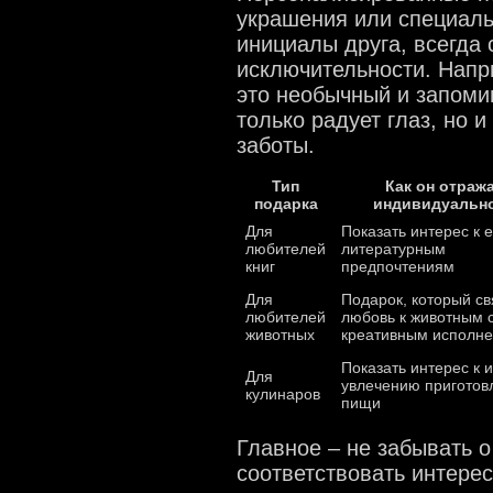
украшения или специаль
инициалы друга, всегда
исключительности. Нап
это необычный и запоми
только радует глаз, но 
заботы.
Тип
Как он отраж
подарка
индивидуальн
Для
Показать интерес к е
любителей
литературным
книг
предпочтениям
Для
Подарок, который св
любителей
любовь к животным 
животных
креативным исполн
Показать интерес к 
Для
увлечению приготов
кулинаров
пищи
Главное – не забывать о
соответствовать интерес