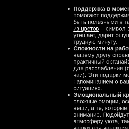
Поддержка в моме
помогают поддержив
быть полезными в т
из цветов
– символ з
утешает, дарит ощу
трудную минуту.
Сложности на рабо
вашему другу справи
практичный органай
для расслабления (
чаи). Эти подарки м
напоминанием о ваш
ситуациях.
Эмоциональный кр
сложные эмоции, ос
вещи, а те, которые
внимание. Подойдут
атмосферу уюта, так
чашки для чаепития.