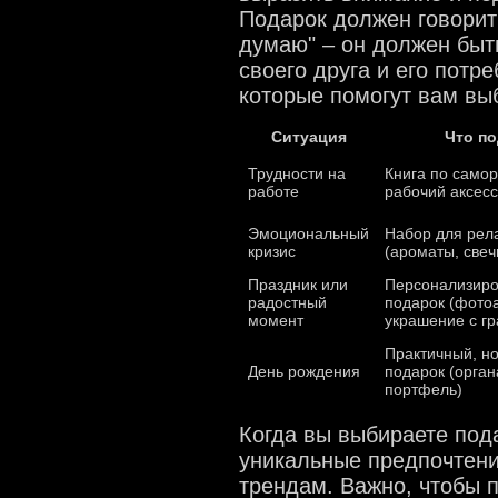
Подарок должен говорить
думаю" – он должен быть
своего друга и его потр
которые помогут вам вы
Ситуация
Что п
Трудности на
Книга по само
работе
рабочий аксес
Эмоциональный
Набор для рел
кризис
(ароматы, свеч
Праздник или
Персонализир
радостный
подарок (фото
момент
украшение с гр
Практичный, н
День рождения
подарок (орган
портфель)
Когда вы выбираете пода
уникальные предпочтени
трендам. Важно, чтобы п