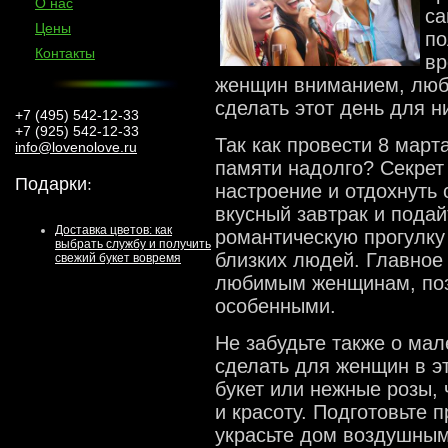
О нас
са
Цены
по
Контакты
вр
женщин вниманием, любо
сделать этот день для 
+7 (495) 542-12-33
+7 (925) 542-12-33
Так как провести 8 март
info@lovenolove.ru
памяти надолго? Секрет 
Подарки
:
настроение и отдохнуть 
вкусный завтрак и подай
Доставка цветов: как
романтическую прогулку 
выбрать службу и получить
близких людей. Главное 
свежий букет вовремя
любимым женщинам, поз
особенными.
Не забудьте также о мал
сделать для женщин в эт
букет или нежные розы, 
и красоту. Подготовьте 
украсьте дом воздушным