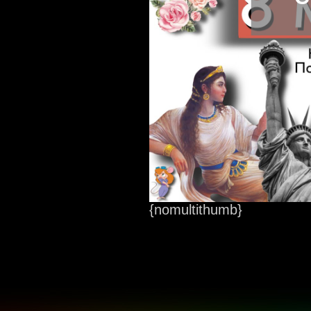
{nomultithumb}