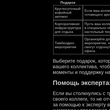
Подарок
Круглосуточный
Если ваш колле
кофейный
готовящего аро
автомат
Корпоративная
Пусть ваш колл
инфраструктура
в специально о
для отдыха
настольный тен
Организуйте д
Тимбилдинг-
мероприятие, н
мероприятие
смогут отдохну
офиса.
Выберите подарок, кото
вашего коллектива, что
моменты и поддержку на
Помощь эксперта:
Если вы столкнулись с 
своего коллеги, то не о
за помощью к эксперту 