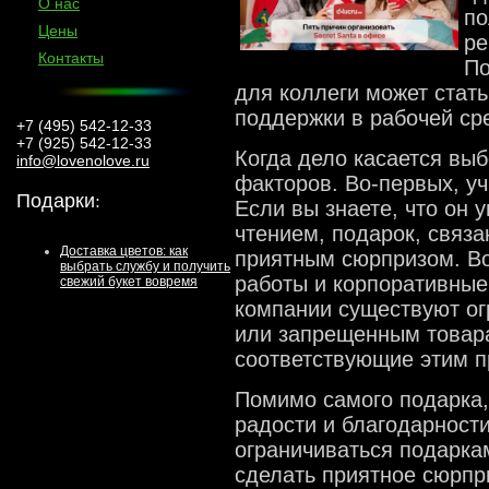
О нас
по
Цены
ре
Контакты
По
для коллеги может стат
поддержки в рабочей ср
+7 (495) 542-12-33
+7 (925) 542-12-33
Когда дело касается выб
info@lovenolove.ru
факторов. Во-первых, уч
Подарки
:
Если вы знаете, что он 
чтением, подарок, связа
Доставка цветов: как
приятным сюрпризом. Во
выбрать службу и получить
работы и корпоративные
свежий букет вовремя
компании существуют ог
или запрещенным товар
соответствующие этим 
Помимо самого подарка,
радости и благодарност
ограничиваться подарка
сделать приятное сюрпр