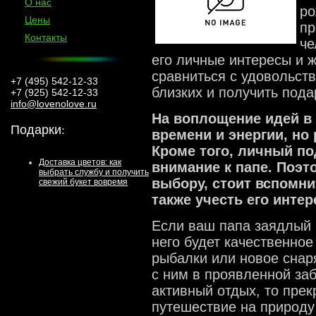
О нас
ро
Цены
пр
Контакты
че
его личные интересы и 
сравниться с удовольст
+7 (495) 542-12-33
близких и получить под
+7 (925) 542-12-33
info@lovenolove.ru
На воплощение идей в
Подарки
:
времени и энергии, но
Кроме того, личный по
Доставка цветов: как
внимание к папе. Поэт
выбрать службу и получить
выбору, стоит вспомни
свежий букет вовремя
также учесть его интер
Если ваш папа заядлый 
него будет качественно
рыбалки или новое снар
с ним в проявленной за
активный отдых, то пре
путешествие на природу