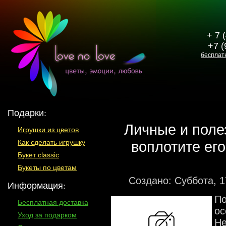
+ 7 
+7 (
бесплат
Подарки:
Личные и поле
Игрушки из цветов
воплотите ег
Как сделать игрушку
Букет classic
Букеты по цветам
Создано: Суббота, 1
Информация:
По
Бесплатная доставка
ос
Уход за подарком
Не