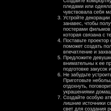
Создайте комфортну
пледами или одеял
чувствовала себя м
Устройте декорации 
занавес, чтобы полу
постерами фильмов 
которая связана с т
Поставьте проектор
поможет создать по
впечатление и захв
Предложите девушке
внимательны к ее п
подготовке закусок 
Не забудьте устрои
Приготовьте неболь
отдохнуть, поговори
украшениями домашн
Создайте особую ат
лишние источники св
свет для создания р