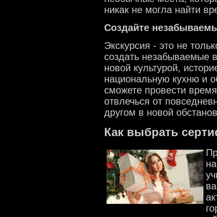
никак не могла найти вр
Создайте незабываем
Экскурсия - это не толь
создать незабываемые в
новой культурой, истори
национальную кухню и о
сможете провести врем
отвлечься от повседнев
другом в новой обстанов
Как выбрать серти
Пр
на
уч
ва
ак
го