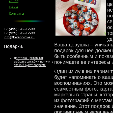
О нас
цв
Цены
не
Контакты
по
св
ос
+7 (495) 542-12-33
то
+7 (925) 542-12-33
info@lovenolove.ru
уд
Ваша девушка – уникаль
Подарки
:
подарок для нее должен
быть особенным и показы
Доставка цветов: как
понимаете ее интересы 
выбрать службу и получить
свежий букет вовремя
Один из лучших варианто
будет напоминать о ваш
воспоминаниях. Это мож
совместным фото, карта
маркеры в страны, кото
из фотографий с местам
значение. Этот подарок 
оригинальным украшение