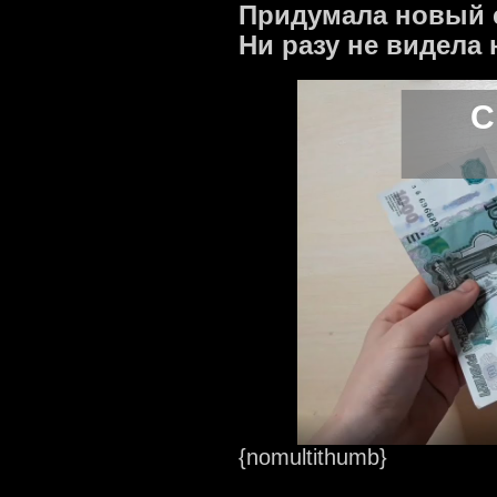
Придумала новый с
Ни разу не видела 
С
{nomultithumb}