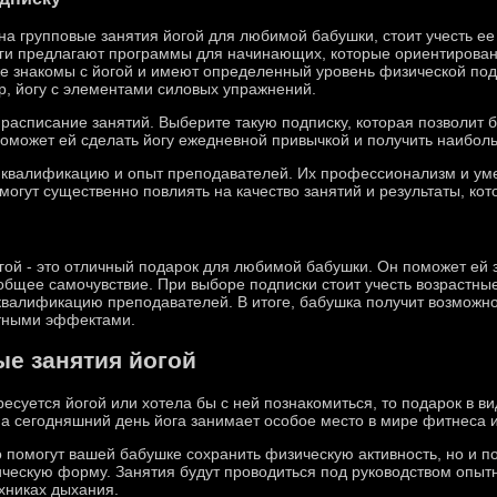
на групповые занятия йогой для любимой бабушки, стоит учесть е
оги предлагают программы для начинающих, которые ориентирован
же знакомы с йогой и имеют определенный уровень физической под
, йогу с элементами силовых упражнений.
 расписание занятий. Выберите такую подписку, которая позволит 
поможет ей сделать йогу ежедневной привычкой и получить наиболь
а квалификацию и опыт преподавателей. Их профессионализм и уме
могут существенно повлиять на качество занятий и результаты, кот
гой - это отличный подарок для любимой бабушки. Он поможет ей з
общее самочувствие. При выборе подписки стоит учесть возрастны
 квалификацию преподавателей. В итоге, бабушка получит возможно
ятными эффектами.
ые занятия йогой
суется йогой или хотела бы с ней познакомиться, то подарок в ви
а сегодняшний день йога занимает особое место в мире фитнеса и
о помогут вашей бабушке сохранить физическую активность, но и по
ическую форму. Занятия будут проводиться под руководством опыт
ехниках дыхания.