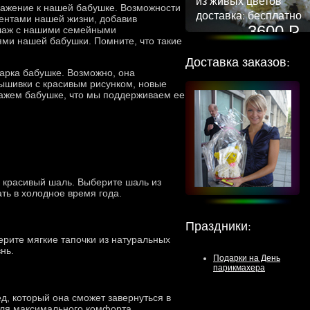
из живых цветов
важение к нашей бабушке. Возможности
доставка: бесплатно
ентами нашей жизни, добавив
3600 Р
ллаж с нашими семейными
ми нашей бабушки. Помните, что такие
Доставка заказов:
арка бабушке. Возможно, она
вышивки с красивым рисунком, новые
кажем бабушке, что мы поддерживаем ее
й красивый шаль. Выберите шаль из
ать в холодное время года.
Праздники
:
рите мягкие тапочки из натуральных
нь.
Подарки на День
парикмахера
ед, который она сможет завернуться в
 для максимального комфорта.