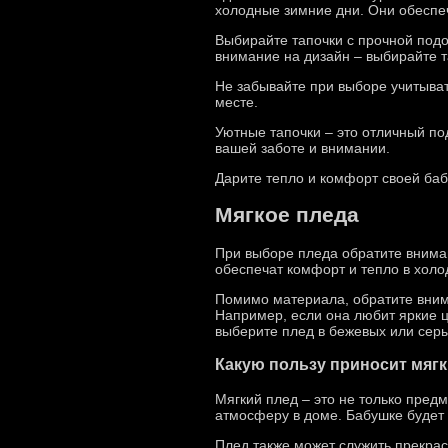
холодные зимние дни. Они обеспеч
Выбирайте тапочки с прочной подо
внимание на дизайн – выбирайте т
Не забывайте при выборе учитыва
месте.
Уютные тапочки – это отличный по
вашей заботе и внимании.
Дарите тепло и комфорт своей баб
Мягкое пледа
При выборе пледа обратите вниман
обеспечат комфорт и тепло в холо
Помимо материала, обратите внима
Например, если она любит яркие ц
выберите плед в бежевых или серы
Какую пользу приносит мяг
Мягкий плед – это не только пред
атмосферу в доме. Бабушке будет к
Плед также может служить прекрас