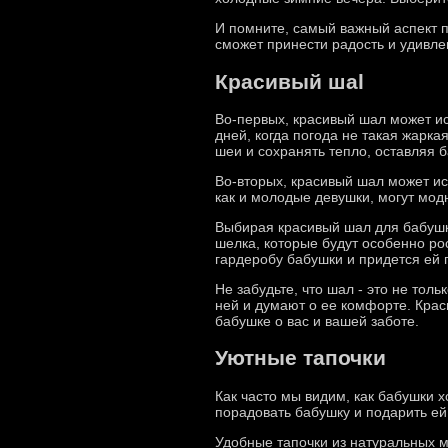
И помните, самый важный аспект п
сможет принести радость и удивл
Красивый шal
Во-первых, красивый шал может ис
дней, когда погода не такая жарка
шеи и сохранять тепло, оставляя
Во-вторых, красивый шал может ис
как и молодые девушки, могут мод
Выбирая красивый шал для бабушки
шелка, которые будут особенно ро
гардеробу бабушки и придется ей 
Не забудьте, что шал - это не тол
ней и думают о ее комфорте. Кра
бабушке о вас и вашей заботе.
Уютные тапочки
Как часто мы видим, как бабушки 
порадовать бабушку и подарить ей
Удобные тапочки из натуральных м