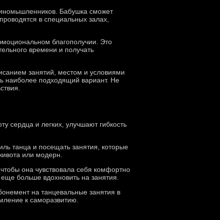
единомышленников. Бабушка сможет
проводятся в специальных залах,
 эмоциональном благополучии. Это
тельного времени и получать
писанием занятий, местом и условиями
ть наиболее подходящий вариант. Не
ствия.
ту сердца и легких, улучшают гибкость
ль танца и посещать занятия, которые
живота или модерн.
чтобы она чувствовала себя комфортно
ы еще больше вдохновить на занятия.
бонемент на танцевальные занятия в
емление к саморазвитию.