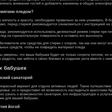
ивлекать внимание гостей и добавлять изюминку в общую атмосфер
 мягким пледом?
ю мягкость и красоту, необходимо правильно за ним ухаживать. В 
ако, перед стиркой рекомендуется ознакомиться с инструкцией на э
да, рекомендуется использовать деликатный режим стирки при низ
лед на горизонтальную поверхность и оставить его высохнуть.
еливатели или средства для стирки с хлором, так как они могут исп
ьных средств, чтобы не повредить материал пледа.
вы уверены, что ваша бабушка будет не только согрета теплом, но 
 радость, как забота о своих близких и создание уюта вместе с ним
х бабушек
ский санаторий
екрасный вариант для отдыха активных людей. Такое путешествие
оровье, но и предоставит ей возможность насладиться красотами 
но узнать о возможностях санатория, его инфраструктуре и услуга
им для вашей бабушки.
тия йогой