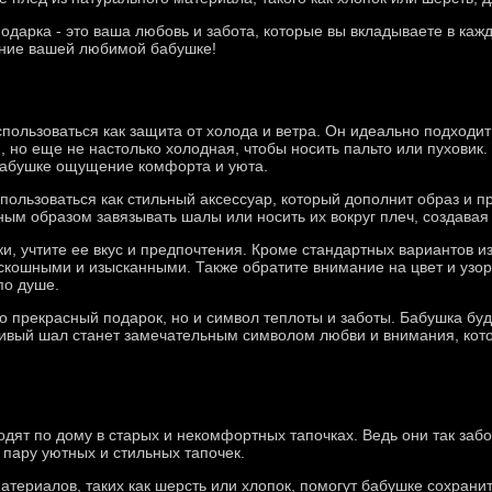
одарка - это ваша любовь и забота, которые вы вкладываете в каж
ение вашей любимой бабушке!
пользоваться как защита от холода и ветра. Он идеально подходи
я, но еще не настолько холодная, чтобы носить пальто или пуховик
 бабушке ощущение комфорта и уюта.
пользоваться как стильный аксессуар, который дополнит образ и п
ным образом завязывать шалы или носить их вокруг плеч, создавая
, учтите ее вкус и предпочтения. Кроме стандартных вариантов из
скошными и изысканными. Также обратите внимание на цвет и узоры
по душе.
ько прекрасный подарок, но и символ теплоты и заботы. Бабушка буде
сивый шал станет замечательным символом любви и внимания, кот
ходят по дому в старых и некомфортных тапочках. Ведь они так заб
 пару уютных и стильных тапочек.
атериалов, таких как шерсть или хлопок, помогут бабушке сохрани