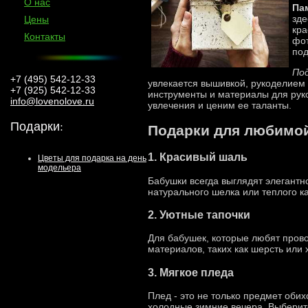
О нас
Па
зде
Цены
кра
Контакты
фот
под
Под
+7 (495) 542-12-33
увлекается вышивкой, рукоделием 
+7 (925) 542-12-33
инструменты и материалы для рук
info@lovenolove.ru
увлечения и ценим ее таланты.
Подарки
:
Подарки для любимо
1. Красивый шаль
Цветы для подарка на день
модельера
Бабушки всегда выглядят элегантн
натурального шелка или теплого ка
2. Уютные тапочки
Для бабушек, которые любят прово
материалов, таких как шерсть или
3. Мягкое пледа
Плед - это не только предмет обих
холодные зимние вечера. Выберите