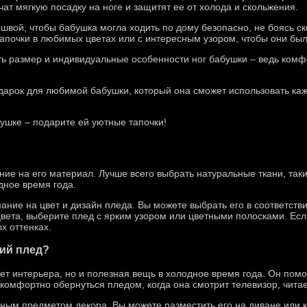
ат мягкую посадку на ноге и защитят ее от холода и скольжения.
швой, чтобы бабушка могла ходить по дому безопасно, не боясь с
апочки в любимых цветах или с интересным узором, чтобы они был
ть размер и индивидуальные особенности ног бабушки – ведь комф
дарок для любимой бабушки, который она сможет использовать каж
ушке – подарите ей уютные тапочки!
ие на его материал. Лучше всего выбрать натуральные ткани, так
дное время года.
ние на цвет и дизайн пледа. Вы можете выбрать его в соответств
вета, выберите плед с ярким узором или цветными полосками. Есл
х оттенках.
кий плед?
мет интерьера, но и полезная вещь в холодное время года. Он помо
омфортно обернуться пледом, когда она смотрит телевизор, читает
ным предметом декора. Вы можете разместить его на диване или кр