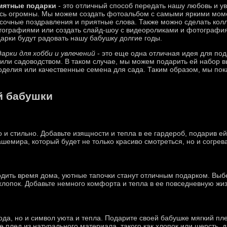
мятные подарки
- это отличный способ передать нашу любовь и у
сь огромны. Мы можем создать фотоальбом с самыми яркими мом
сочные поздравления и приятные слова. Также можно сделать ко
ографиями или создать слайд-шоу с видеороликами и фотография
арки будут радовать нашу бабушку долгие годы.
арки для хобби и увлечений
- это еще одна отличная идея для под
или садоводством. В таком случае, мы можем подарить ей набор 
оделия или качественные семена для сада. Таким образом, мы по
й бабушки
о и стильно. Добавьте изящности и тепла в ее гардероб, подарив е
шемира, который будет не только красиво смотреться, но и согрев
дить время дома, уютные тапочки станут отличным подарком. Выбе
 хлопок. Добавьте немного комфорта и тепла в ее повседневную жиз
ода, но и символ уюта и тепла. Подарите своей бабушке мягкий пл
 плед из натурального материала, такого как хлопок или шерсть,