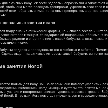
ь для активных бабушек вести здоровый образ жизни и заботиться 
гой, чтобы она могла посещать тренировки, укреплять свое тело и
нятий стоит обратить внимание на опыт тренера, комфортность зал
ушки.
анцевальные занятия в зале
 для поддержания физической формы, но и способ весело и интере
являет интерес к танцам, то подарите ей подарочный абонемент на
больше радости и энергии в жизнь вашей бабушки, а также позвол
иномышленниками.
бушки подарок и преподнесите его с любовью и заботой. Помните
 Сделав акцент на активные интересы вашей бабушки, вы точно най
ые занятия йогой
жество пользы для бабушки. Во-первых, они помогут укрепить и ра
 возрастных изменениях, когда мышцы и суставы становятся менее 
мочувствия и настроения, снижает уровень стресса и тревоги. Баб
й йогой. В-третьих, йога помогает улучшить сон и сосредоточение,
дписку