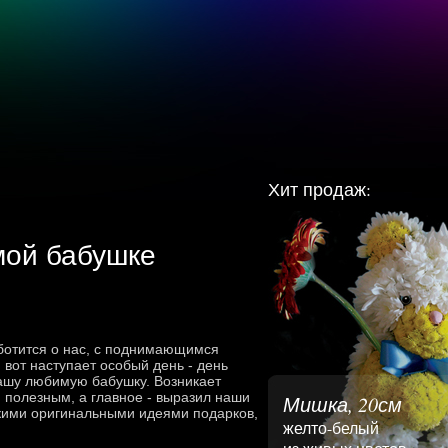
Хит продаж:
мой бабушке
аботится о нас, с поднимающимся
вот наступает особый день - день
нашу любимую бабушку. Возникает
и полезным, а главное - выразил наши
Мишка, 20см
ькими оригинальными идеями подарков,
желто-белый