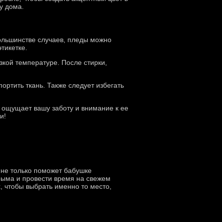
у дома.
большинстве случаев, пледы можно
тикетке.
кой температуре. После стирки,
ортить ткань. Также следует избегать
и ощущает вашу заботу и внимание к ее
и!
 не только поможет бабушке
Крыма и провести время на свежем
х, чтобы выбрать именно то место,