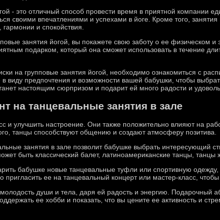
огой - это отличный способ провести время в приятной компании 
ся своими впечатлениями и успехами в йоге. Кроме того, занятия 
 гармонии и спокойствия.
повые занятия йогой, вы покажете свою заботу о ее физическом и
риятным подарком, который она сможет использовать в течение дли
иски на групповые занятия йогой, необходимо ознакомиться с рас
 в виду предпочтения и возможности вашей бабушки, чтобы выбра
станет настоящим сюрпризом и подарит ей много радости и удоволь
т на танцевальные занятия в зале
сс и улучшить настроение. Они также положительно влияют на рабо
ого, танцы способствуют общению и создают атмосферу позитива.
льные занятия в зале позволит бабушке выбрать интересующий сти
может быть классический балет, латиноамериканские танцы, танцы 
рить бабушке новые танцевальные туфли или спортивную одежду, 
но пригласить ее на танцевальный концерт или мастер-класс, чтоб
молодость души и тела, даря ей радость и энергию. Подарочный а
оддержать ее хобби и показать, что вы цените ее активность и стр