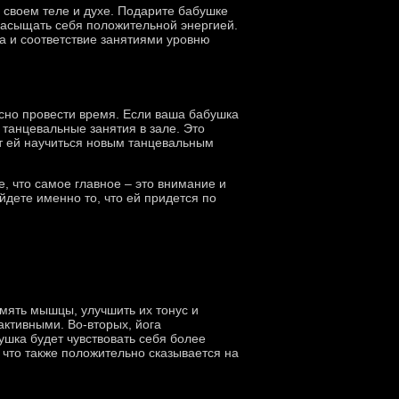
о своем теле и духе. Подарите бабушке
 насыщать себя положительной энергией.
а и соответствие занятиями уровню
сно провести время. Если ваша бабушка
 танцевальные занятия в зале. Это
ит ей научиться новым танцевальным
, что самое главное – это внимание и
дете именно то, что ей придется по
змять мышцы, улучшить их тонус и
активными. Во-вторых, йога
ушка будет чувствовать себя более
 что также положительно сказывается на