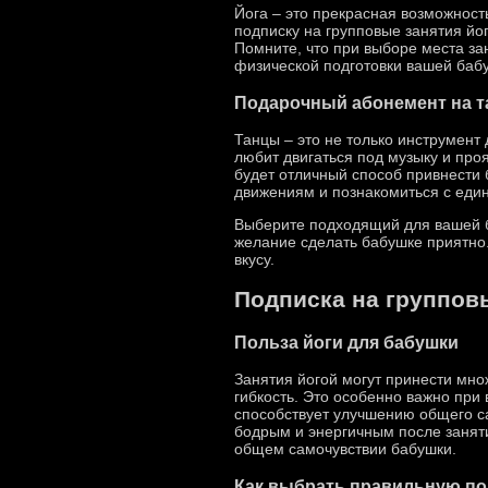
Йога – это прекрасная возможност
подписку на групповые занятия йо
Помните, что при выборе места за
физической подготовки вашей баб
Подарочный абонемент на т
Танцы – это не только инструмент
любит двигаться под музыку и про
будет отличный способ привнести 
движениям и познакомиться с ед
Выберите подходящий для вашей ба
желание сделать бабушке приятно.
вкусу.
Подписка на группов
Польза йоги для бабушки
Занятия йогой могут принести мно
гибкость. Это особенно важно при
способствует улучшению общего са
бодрым и энергичным после заняти
общем самочувствии бабушки.
Как выбрать правильную по