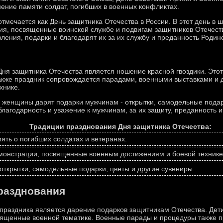
нение памяти солдат, погибших в военных конфликтах.
мечается как День защитника Отечества в России. В этот день в ш
ия, посвященные воинской службе и подвигам защитников Отечеств
ения, подарки и благодарят их за их службу и преданность Родин
ня защитника Отечества является ношение красной гвоздики. Этот
Также праздник сопровождается парадами, военными выставками 
хнике.
а женщины дарят подарки мужчинам - открытки, самодельные подар
лагодарность и уважение к мужчинам, за их защиту, преданность и
Традиции празднования Дня защитника Отечества:
мять о погибших солдатах и ветеранах.
емонстрации, посвященные военным достижениям и боевой технике
открытки, самодельные подарки, цветы и другие сувениры.
разднования
праздника является дарение подарков защитникам Отечества. Дети
вященные военной тематике. Военные парады и процедуры также пр