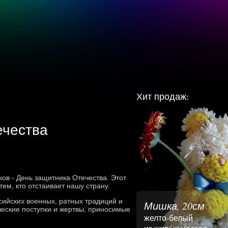
Хит продаж:
ечества
ов - День защитника Отечества. Этот
ем, кто отстаивает нашу страну.
сийских военных, ратных традиций и
Мишка, 20см
ческие поступки и жертвы, приносимые
желто-белый