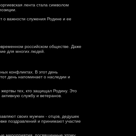
еоргиевская лента стала символом
позиции.
т о важности служения Родине и ее
современном российском обществе. Даже
ние для многих людей.
ных конфликтах. В этот день
тот день напоминает о наследии и
 жертвы тех, кто защищал Родину. Это
 активную службу и ветеранов.
равляют своих мужчин - отцов, дедушек
товке поздравлений и принимают участие
ные мероприятия, посвященные этому