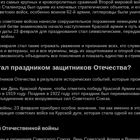
 из самых крупных и кровопролитных сражений Второй мировой во
я Сталинград был одним из ключевых стратегических объектов, и е
ветских войск, особенно воинов 62-й армии, гитлеровцы были унич
ы советские войска нанесли сокрушительное поражение немецким в
кой битве знаменовала начало наступления Красной армии и путь 
даты 23 февраля для празднования стал символическим, передает
 войны.
евраля стал также отражать уважение и признание всех, кто служил
е и ветераны, но и все мужчины, ведь их защитниками и опорой сч
озможносить объединить все поколения и показать единство в стре
тал праздником защитников Отечества?
ников Отечества в результате исторических событий, которые про
н как День Красной Армии, чтобы отметить победу Красной Армии 
 в 1919 году. Позднее в 1922 году этот праздник был переименова
бъединение всех вооруженных сил Советского Союза.
ойны, 23 февраля приобрел особое значение, так как именно в это
рация советских войск на Курской дуге, которая стала одной из с
й Отечественной войны
ны и окончания Советского Союза, День Советской Армии и Военн