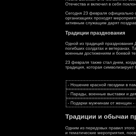
Отечества и включил в себя покло
Сегодня 23 февраля официально от
организациях проходят мероприят
активным служащим дарят поздравл
Традиции празднования
Одной из традиций празднования Д
погибших солдатах и ветеранах. 
военным достижениям и боевой те
23 февраля также стал днем, когд
традиция, которая символизирует б
- Ношение красной гвоздики в па
- Парады, военные выставки и д
- Подарки мужчинам от женщин - 
Традиции и обычаи п
Одним из передовых правил этого 
и тематические мероприятия, пос