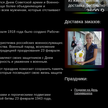
из живых цветов
ался Днем Советской армии и Военно-
доставка: бесплатно
л еще более объединяющим и
3600 Р
и всем мужчинам, которые отстаивают
Доставка заказов:
раля 1918 года было создано Рабоче-
патриотизма российских военнослужащих.
ства. Военный парад, возложение
о традицией празднования 23 февраля.
равляют своих защитников с Днем
рность и уважение к военным.
от праздник помогает сохранить память
которые посвящают свою жизнь защите
Праздники
:
Подарки на День
парикмахера
нами и героическими подвигами
ой битвы 23 февраля 1943 года,