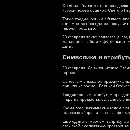
Особым обычаем этого праздника я
историческим орденом Святого Гео
Также традиционным обычаем явля
этих местах проводятся праздничн
героях прошлого.
23 февраля также является днем, 
марафоны, забеги и футбольные м
даты.
Символика и атрибут
23 февраля, День защитника Отече
героях.
Основным символом праздника явля
пришла из времен Великой Отечест
Традиционным атрибутом праздник
и другие предметы, связанные с в
Кроме того, важным символом праз
головных уборах и военных формах
Еще одним символом и атрибутом п
отсылкой к солдатам-миротворцам