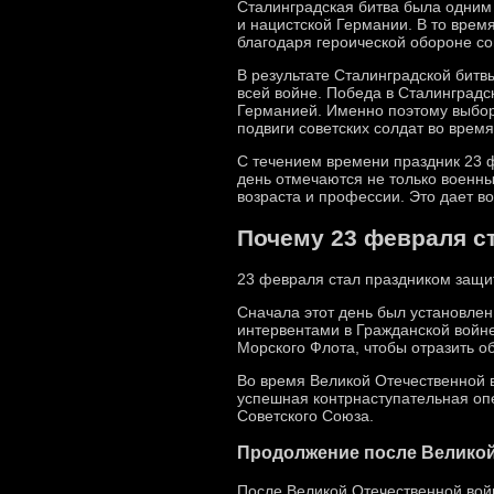
Сталинградская битва была одним
и нацистской Германии. В то врем
благодаря героической обороне со
В результате Сталинградской битв
всей войне. Победа в Сталинградс
Германией. Именно поэтому выбор 
подвиги советских солдат во время
С течением времени праздник 23 ф
день отмечаются не только военны
возраста и профессии. Это дает в
Почему 23 февраля с
23 февраля стал праздником защит
Сначала этот день был установле
интервентами в Гражданской войне
Морского Флота, чтобы отразить о
Во время Великой Отечественной в
успешная контрнаступательная опе
Советского Союза.
Продолжение после Велико
После Великой Отечественной вой