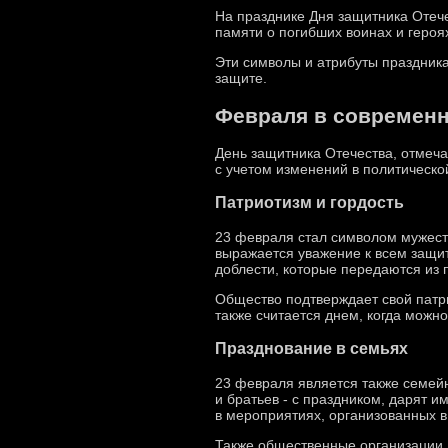
На празднике Дня защитника Отече
памяти о погибших воинах и героя
Эти символы и атрибуты праздник
защите.
Февраля в современ
День защитника Отечества, отмеч
с учетом изменений в политическо
Патриотизм и гордость
23 февраля стал символом мужеств
выражается уважение к всем защи
доблести, которые передаются из 
Общество подтверждает свой патри
также считается днем, когда можн
Празднование в семьях
23 февраля является также семейн
и братьев - с праздником, дарят 
в мероприятиях, организованных в
Также общественные организации,