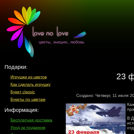
Подарки:
23 ф
Игрушки из цветов
Как сделать игрушку
Букет classic
Создано: Четверг, 11 июля 2
Букеты по цветам
Каж
Информация:
пра
В Д
Бесплатная доставка
ист
Уход за подарком
отд