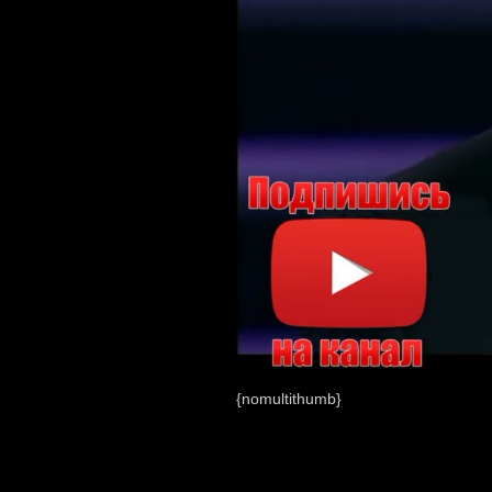
{nomultithumb}