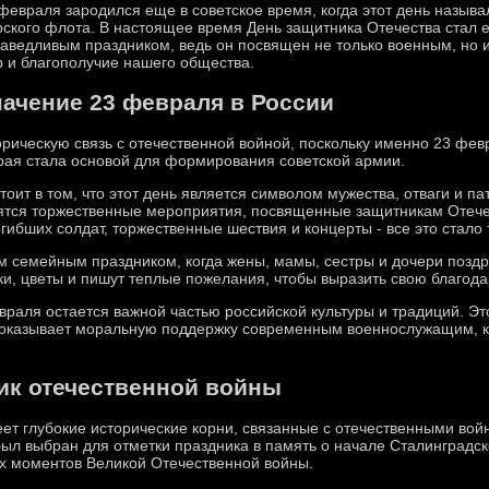
февраля зародился еще в советское время, когда этот день назыв
ского флота. В настоящее время День защитника Отечества ста
аведливым праздником, ведь он посвящен не только военным, но 
 и благополучие нашего общества.
начение 23 февраля в России
орическую связь с отечественной войной, поскольку именно 23 фев
рая стала основой для формирования советской армии.
тоит в том, что этот день является символом мужества, отваги и 
одятся торжественные мероприятия, посвященные защитникам Отече
гибших солдат, торжественные шествия и концерты - все это стал
м семейным праздником, когда жены, мамы, сестры и дочери позд
ки, цветы и пишут теплые пожелания, чтобы выразить свою благода
раля остается важной частью российской культуры и традиций. Эт
и оказывает моральную поддержку современным военнослужащим, 
ик отечественной войны
ет глубокие исторические корни, связанные с отечественными вой
был выбран для отметки праздника в память о начале Сталинградск
ых моментов Великой Отечественной войны.