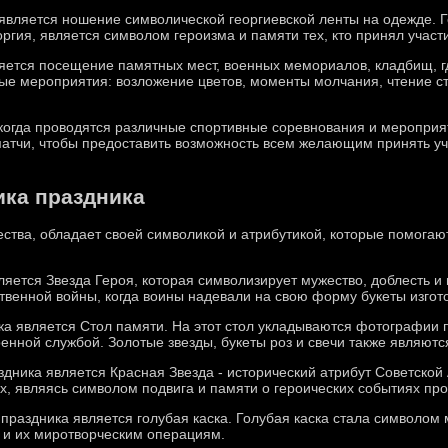
вляется ношение символической георгиевской ленты на одежде. Г
ргия, является символом героизма и памяти тех, кто принял участи
ется посещение памятных мест, военных мемориалов, кладбищ, г
ые мероприятия: возложение цветов, моменты молчания, чтение с
когда проводятся различные спортивные соревнования и мероприят
атчи, чтобы предоставить возможность всем желающим принять уч
ика праздника
ства, обладает своей символикой и атрибутикой, которые помогают
ется Звезда Героя, которая символизирует мужество, доблесть и 
венной войны, когда воины надевали на свою форму букеты изгот
а является Стол памяти. На этот стол укладываются фотографии 
оенной службой. Золотые звезды, букеты роз и свечи также являют
дника является Красная Звезда - исторический атрибут Советской
, являясь символом подвига и памяти о героических событиях пр
раздника является голубая каска. Голубая каска стала символом м
 и их миротворческим операциям.