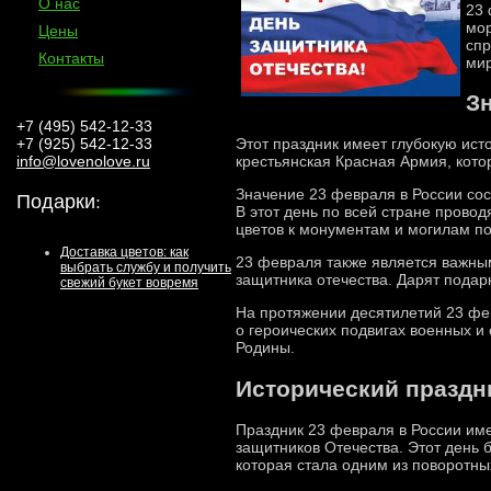
О нас
23 
мор
Цены
спр
Контакты
мир
З
+7 (495) 542-12-33
+7 (925) 542-12-33
Этот праздник имеет глубокую ист
info@lovenolove.ru
крестьянская Красная Армия, кото
Значение 23 февраля в России сос
Подарки
:
В этот день по всей стране пров
цветов к монументам и могилам по
Доставка цветов: как
23 февраля также является важны
выбрать службу и получить
защитника отечества. Дарят подар
свежий букет вовремя
На протяжении десятилетий 23 фев
о героических подвигах военных 
Родины.
Исторический праздн
Праздник 23 февраля в России име
защитников Отечества. Этот день 
которая стала одним из поворотн