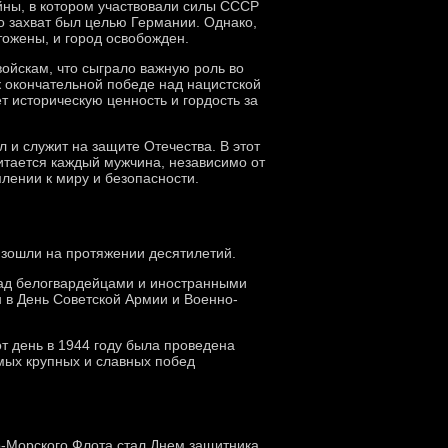
йны, в котором участвовали силы СССР
го захват был целью Германии. Однако,
тожены, и город освобожден.
ойскам, что сыграло важную роль во
к окончательной победе над нацистской
 историческую ценность и гордость за
 и служит на защите Отечества. В этот
итается каждый мужчина, независимо от
млении к миру и безопасности.
изошли на протяжении десятилетий.
над белогвардейцами и иностранными
н в День Советской Армии и Военно-
т день в 1944 году была проведена
амых крупных и славных побед
о-Морского Флота стал Днем защитника