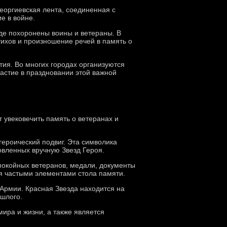
еоргиевская лента, соединенная с
е в войне.
де похоронены воины и ветераны. В
тихов и произношение речей в память о
ия. Во многих городах организуются
астие в праздновании этой важной
 увековечить память о ветеранах и
героический подвиг. Эта символика
овленных вручную Звезд Героя.
покойных ветеранов, медали, документы
ся частыми элементами стола памяти.
 Армии. Красная Звезда находится на
ошлого.
ира и жизни, а также является