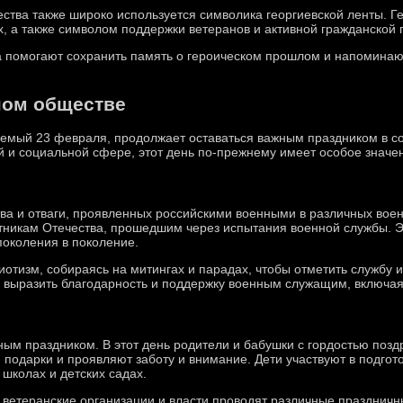
ства также широко используется символика георгиевской ленты. Г
х, а также символом поддержки ветеранов и активной гражданской 
а помогают сохранить память о героическом прошлом и напоминаю
ном обществе
аемый 23 февраля, продолжает оставаться важным праздником в 
й и социальной сфере, этот день по-прежнему имеет особое значе
а и отваги, проявленных российскими военными в различных воен
тникам Отечества, прошедшим через испытания военной службы. Э
поколения в поколение.
отизм, собираясь на митингах и парадах, чтобы отметить службу и
о выразить благодарность и поддержку военным служащим, включая
ым праздником. В этот день родители и бабушки с гордостью позд
им подарки и проявляют заботу и внимание. Дети участвуют в подго
 школах и детских садах.
 ветеранские организации и власти проводят различные празднич