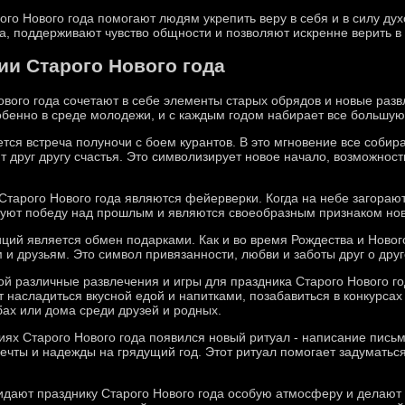
го Нового года помогают людям укрепить веру в себя и в силу ду
а, поддерживают чувство общности и позволяют искренне верить в
и Старого Нового года
ого года сочетают в себе элементы старых обрядов и новые развл
обенно в среде молодежи, и с каждым годом набирает все большую
тся встреча полуночи с боем курантов. В это мгновение все соби
друг другу счастья. Это символизирует новое начало, возможност
арого Нового года являются фейерверки. Когда на небе загораютс
уют победу над прошлым и являются своеобразным признаком нов
ий является обмен подарками. Как и во время Рождества и Нового
 и друзьям. Это символ привязанности, любви и заботы друг о друг
ой различные развлечения и игры для праздника Старого Нового г
 насладиться вкусной едой и напитками, позабавиться в конкурсах 
бах или дома среди друзей и родных.
иях Старого Нового года появился новый ритуал - написание пис
ечты и надежды на грядущий год. Этот ритуал помогает задуматься
идают празднику Старого Нового года особую атмосферу и делают 