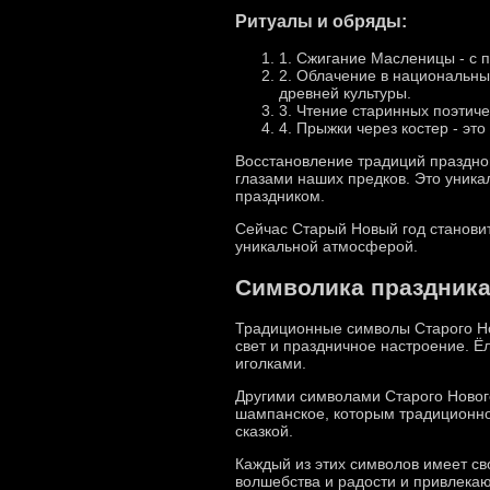
Ритуалы и обряды:
1. Сжигание Масленицы - с п
2. Облачение в национальны
древней культуры.
3. Чтение старинных поэтиче
4. Прыжки через костер - эт
Восстановление традиций праздно
глазами наших предков. Это уника
праздником.
Сейчас Старый Новый год станови
уникальной атмосферой.
Символика праздник
Традиционные символы Старого Но
свет и праздничное настроение. Ё
иголками.
Другими символами Старого Нового
шампанское, которым традиционно
сказкой.
Каждый из этих символов имеет св
волшебства и радости и привлекаю