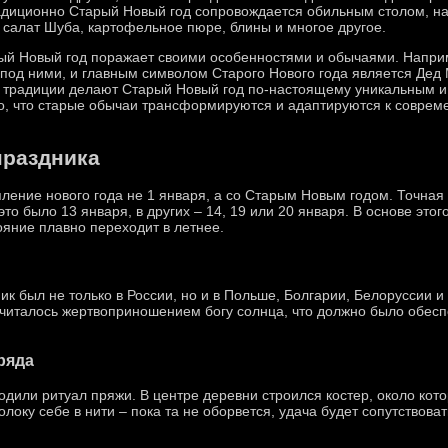
диционно Старый Новый год сопровождается обильным столом, на
 салат Шуба, картофельное пюре, блины и многое другое.
ый Новый год поражает своими особенностями и обычаями. Наприм
под ними, и главным символом Старого Нового года является Дед 
ие традиции делают Старый Новый год по-настоящему уникальным 
 то, что старые обычаи трансформируются и адаптируются к совре
праздника
ление нового года не 1 января, а со Старым Новым годом. Точная
 это было 13 января, в других – 14, 19 или 20 января. В основе эт
ояние плавно переходит в летнее.
ик был не только в России, но и в Польше, Болгарии, Белоруссии и
читалось жертвоприношением богу солнца, что должно было обесп
ряда
дили ритуал пряжи. В центре деревни строился костер, около кото
локу себе в нити – пока та не оборвется, удача будет сопутствова