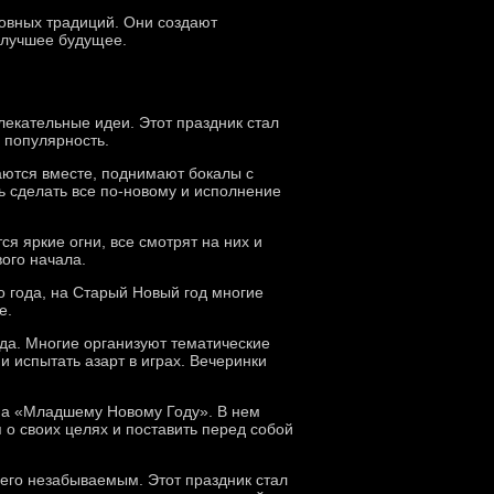
ховных традиций. Они создают
 лучшее будущее.
екательные идеи. Этот праздник стал
 популярность.
раются вместе, поднимают бокалы с
ь сделать все по-новому и исполнение
я яркие огни, все смотрят на них и
ого начала.
 года, на Старый Новый год многие
е.
ода. Многие организуют тематические
и испытать азарт в играх. Вечеринки
ьма «Младшему Новому Году». В нем
 о своих целях и поставить перед собой
его незабываемым. Этот праздник стал