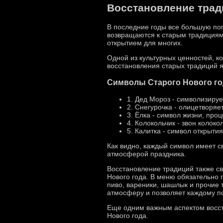
Восстановление трад
В последние годы все большую по
возвращаются к старым традициям
открытием для многих.
Одной из культурных ценностей, к
восстановления старых традиций я
Символы Старого Нового го
1. Дед Мороз - символизируе
2. Снегурочка - олицетворяе
3. Ёлка - символ жизни, про
4. Колокольчик - звон колоко
5. Калитка - символ открыти
Как видно, каждый символ имеет с
атмосферой праздника.
Восстановление традиций также с
Нового года. В меню обязательно 
пиво, вареники, шашлык и прочие 
атмосферу и позволяет каждому по
Еще одним важным аспектом восст
Нового года.