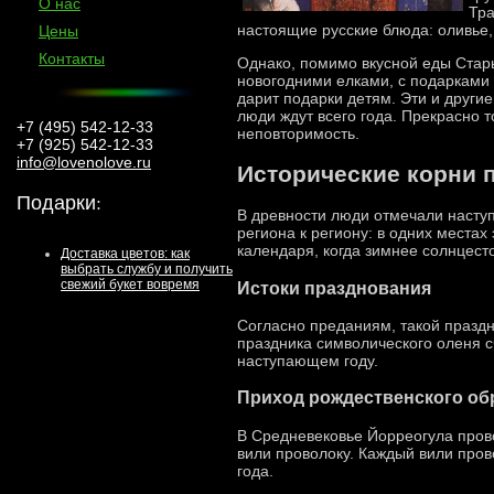
О нас
Тра
настоящие русские блюда: оливье,
Цены
Контакты
Однако, помимо вкусной еды Стар
новогодними елками, с подарками 
дарит подарки детям. Эти и друг
люди ждут всего года. Прекрасно
+7 (495) 542-12-33
неповторимость.
+7 (925) 542-12-33
info@lovenolove.ru
Исторические корни 
Подарки
:
В древности люди отмечали наступ
региона к региону: в одних местах
календаря, когда зимнее солнцест
Доставка цветов: как
выбрать службу и получить
свежий букет вовремя
Истоки празднования
Согласно преданиям, такой праздн
праздника символического оленя с
наступающем году.
Приход рождественского об
В Средневековье Йорреогула прово
вили проволоку. Каждый вили прово
года.