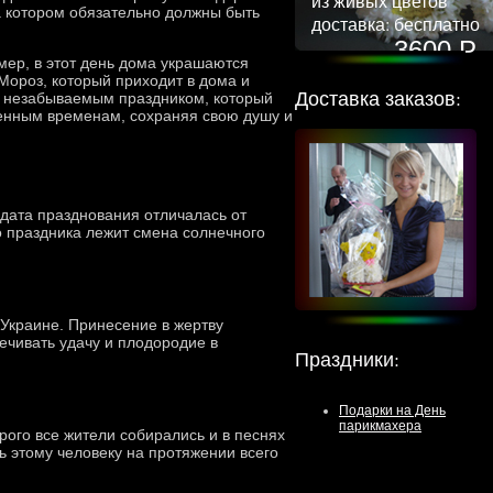
из живых цветов
 котором обязательно должны быть
доставка: бесплатно
3600 Р
ер, в этот день дома украшаются
Мороз, который приходит в дома и
Доставка заказов:
и незабываемым праздником, который
менным временам, сохраняя свою душу и
 дата празднования отличалась от
ого праздника лежит смена солнечного
 Украине. Принесение в жертву
ечивать удачу и плодородие в
Праздники
:
Подарки на День
парикмахера
рого все жители собирались и в песнях
ть этому человеку на протяжении всего