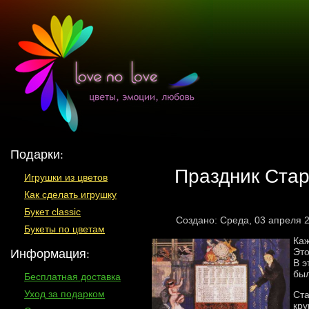
Подарки:
Праздник Стар
Игрушки из цветов
Как сделать игрушку
Букет classic
Создано: Среда, 03 апреля 
Букеты по цветам
Каж
Информация:
Это
В э
был
Бесплатная доставка
Уход за подарком
Ста
кру