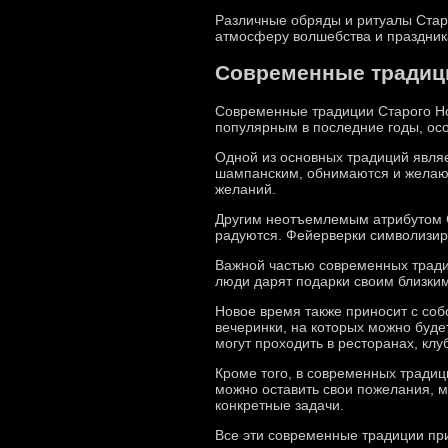
Различные обряды и ритуалы Старо
атмосферу волшебства и праздник
Современные традици
Современные традиции Старого Нов
популярным в последние годы, ос
Одной из основных традиций являе
шампанским, обнимаются и желают 
желаний.
Другим неотъемлемым атрибутом Ст
радуются. Фейерверки символизир
Важной частью современных традиц
люди дарят подарки своим близким
Новое время также приносит с соб
вечеринки, на которых можно будет
могут проходить в ресторанах, клу
Кроме того, в современных традиц
можно оставить свои пожелания, м
конкретные задачи.
Все эти современные традиции пр