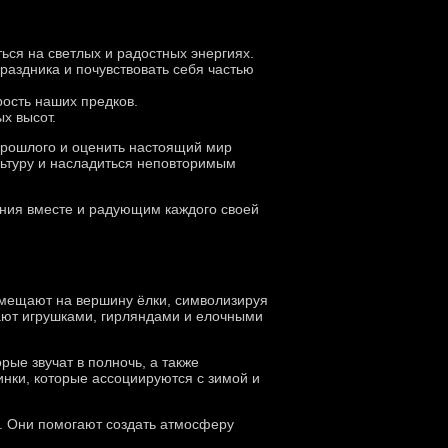
ься на светлых и радостных энергиях.
раздника и почувствовать себя частью
рость наших предков.
х высот.
прошлого и оценить настоящий мир
льтуру и насладиться неповторимым
ния вместе и радующим каждого своей
омещают на вершину ёлки, символизируя
шают игрушками, гирляндами и елочными
рые звучат в полночь, а также
нки, которые ассоциируются с зимой и
а. Они помогают создать атмосферу