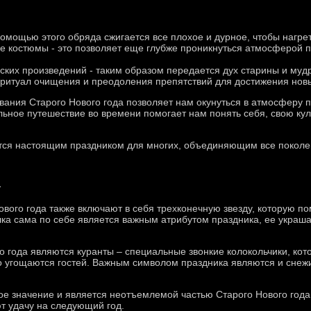
омощью этого обряда сжигается все плохое и дурное, чтобы нагрет
е костюмы - это позволяет еще глубже проникнуться атмосферой п
ских произведений - таким образом передается дух старины и муд
о ритуал очищения и преодоления препятствий для достижения новы
вания Старого Нового года позволяет нам окунуться в атмосферу 
льное путешествие во времени помогает нам понять себя, свою ку
тся настоящим праздником для многих, объединяющим все поколе
а
вого года также включают в себя трехконечную звезду, которую п
лка сама по себе является важным атрибутом праздника, ее укра
 года являются куранты – специальные звонкие колокольчики, кото
 угощаются гостей. Важным символом праздника являются и снежи
ое значение и является неотъемлемой частью Старого Нового год
т удачу на следующий год.