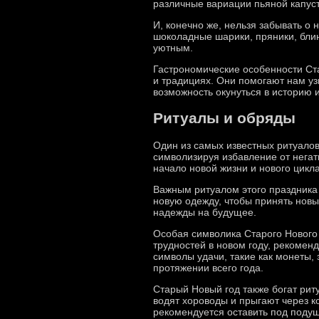
различные вариации пьяной капус
И, конечно же, нельзя забывать о
шоколадные шарики, пряники, бли
уютным.
Гастрономические особенности Ста
и традициях. Они помогают нам уз
возможность окунуться в историю и
Ритуалы и обряды
Один из самых известных ритуалов
символизируя избавление от нега
начало новой жизни и нового цикла
Важным ритуалом этого праздника
новую одежду, чтобы принять новы
надежды на будущее.
Особая символика Старого Нового
трудностей в новом году, рекомен
символы удачи, такие как монеты, 
протяжении всего года.
Старый Новый год также богат рит
водят хороводы и прыгают через к
рекомендуется оставить под подуш