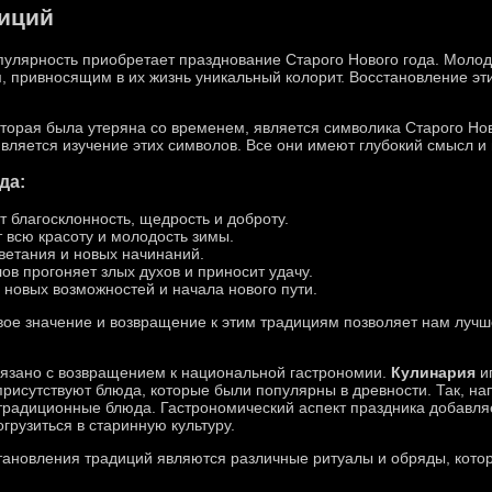
иций
пулярность приобретает празднование Старого Нового года. Молод
, привносящим в их жизнь уникальный колорит. Восстановление эт
оторая была утеряна со временем, является символика Старого Но
вляется изучение этих символов. Все они имеют глубокий смысл и 
да:
т благосклонность, щедрость и доброту.
т всю красоту и молодость зимы.
цветания и новых начинаний.
лов прогоняет злых духов и приносит удачу.
я новых возможностей и начала нового пути.
вое значение и возвращение к этим традициям позволяет нам лучш
вязано с возвращением к национальной гастрономии.
Кулинария
иг
присутствуют блюда, которые были популярны в древности. Так, на
традиционные блюда. Гастрономический аспект праздника добавля
грузиться в старинную культуру.
ановления традиций являются различные ритуалы и обряды, кото