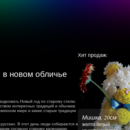
Хит продаж:
и в новом обличье
аздновать Новый год по старому стилю.
ством интересных традиций и обычаев.
ременном мире и какие старые традиции
Мишка, 20см
желто-белый
усских. В этот день люди собираются в
здник согласно старому календарю.