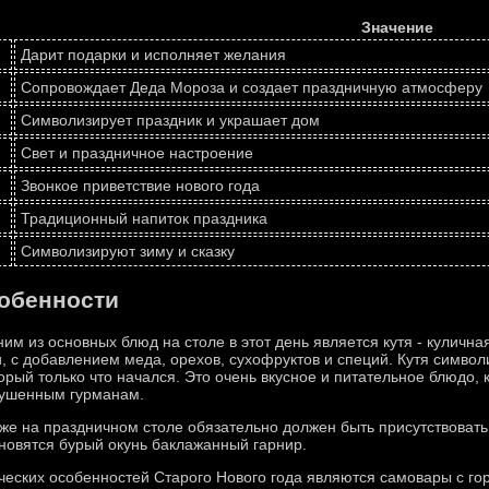
Значение
Дарит подарки и исполняет желания
Сопровождает Деда Мороза и создает праздничную атмосферу
Символизирует праздник и украшает дом
Свет и праздничное настроение
Звонкое приветствие нового года
Традиционный напиток праздника
Символизируют зиму и сказку
обенности
им из основных блюд на столе в этот день является кутя - кулична
, с добавлением меда, орехов, сухофруктов и специй. Кутя символи
орый только что начался. Это очень вкусное и питательное блюдо,
кушенным гурманам.
же на праздничном столе обязательно должен быть присутствовать
новятся бурый окунь баклажанный гарнир.
еских особенностей Старого Нового года являются самовары с го