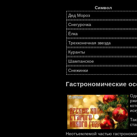
Символ
Дед Мороз
Снегурочка
Ёлка
Трехконечная звезда
Куранты
Шампанское
Снежинки
Гастрономические ос
Одн
ржи
кот
ис
Так
ста
Неотъемлемой частью гастрономич