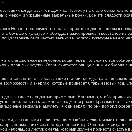
ты.
 новогодних кондитерских изделиях. Поэтому на столе обязательно
ны с медом и украшенные вафельные рожки. Все эти сладости обя
рого Нового года служат не только приятным дополнением к празд
нать больше о культуре и обрядах наших предков и восстановить 
 почувствовать себя частью великой и богатой культуры нашего на
 - это специальная церемония, когда перед полуночью все собираю
тива и прошлых неудач. Огонь считается очищающим и обновляющи
.
 является снятие и выбрасывание старой одежды, которая символ
е возможности и энергию, которые принесет Старый Новый год. Эт
 года связана с народными приметами. Например, чтобы привлечь 
дуется поставить на стол много сладкого и разнообразных яств. Та
загадочные зеркала и амулеты. Люди верят, что они помогут оберега
уалами, связанными с привлечением любви и счастливых отношений
остер с целью найти свою вторую половинку. Отдельный ритуал свя
кой небольшой листик омелы, который должен принести счастье в 