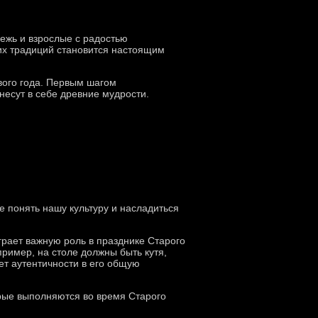
ежь и взрослые с радостью
их традиций становится настоящим
вого года. Первым шагом
несут в себе древние мудрости.
е понять нашу культуру и насладиться
рает важную роль в празднике Старого
пример, на столе должны быть кутя,
ет аутентичности в его общую
рые выполняются во время Старого