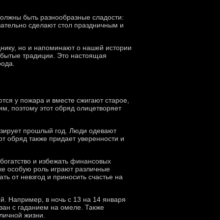
 должны быть разнообразные сладости:
зательно сделают стол праздничным и
нику, но и напоминают о нашей истории
забытые традиции. Это настоящая
рода.
тся у пожара и вместе сжигают старое,
м, поэтому этот обряд олицетворяет
изирует прошлый год. Люди одевают
от обряд также придает уверенности и
богатство и избежать финансовых
кже особую роль играют различные
ть от невзгод и приносить счастье на
. Например, в ночь с 13 на 14 января
зан с гаданием на омеле. Также
личной жизни.