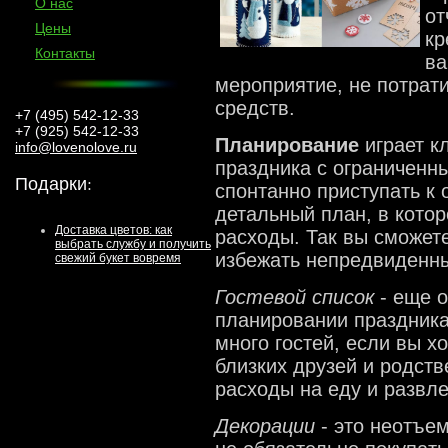
О нас
от
Цены
кр
Контакты
ва
мероприятие, не потрат
средств.
+7 (495) 542-12-33
+7 (925) 542-12-33
Планирование
играет к
info@lovenolove.ru
праздника с ограниченн
Подарки
:
спонтанно приступать к 
детальный план, в кото
Доставка цветов: как
расходы. Так вы сможет
выбрать службу и получить
избежать непредвиденны
свежий букет вовремя
Гостевой список
- еще 
планировании праздника
много гостей, если вы х
близких друзей и родств
расходы на еду и развле
Декорации
- это неотъе