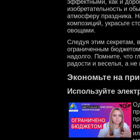
эффектными, как и доро
изобретательность и об
атмосферу праздника. Н
композиций, украсьте с
овощами.
Следуя этим секретам, 
ограниченным бюджетом
надолго. Помните, что г
радости и веселья, а не 
Экономьте на пр
Используйте элек
Од
пр
пр
по
ил