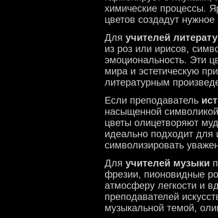
химические процессы. Я
цветов создадут нужное
Для
учителей литерат
из роз или ирисов, сим
эмоциональность. Эти ц
мира и эстетическую пр
литературным произвед
Если преподаватель
ис
насыщенной символикой,
цветы олицетворяют мудр
идеально подходит для и
символизировать уважен
Для
учителей музыки
п
фрезии, пионовидные ро
атмосферу легкости и в
преподавателей искусст
музыкальной темой, оли