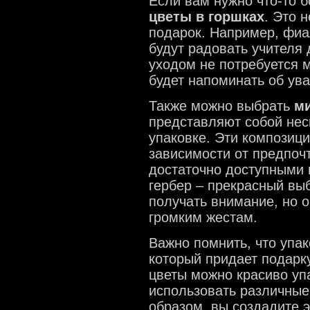
Если вам нужно что-то 
цветы в горшках
. Это 
подарок. Например, фиа
будут радовать учителя 
уходом не потребуется м
будет напоминать об ув
Также можно выбрать
м
представляют собой нес
упаковке. Эти композиц
зависимости от предпочт
достаточно доступными п
гербер – прекрасный вы
получать внимание, но 
громким жестам.
Важно помнить, что упак
который придает подарк
цветы можно красиво упа
использовать различные
образом, вы создадите 