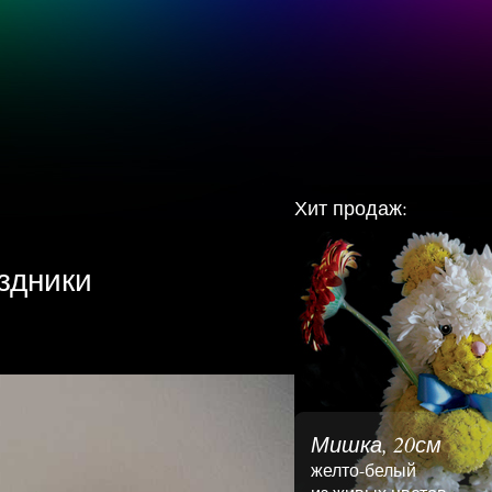
Хит продаж:
здники
Мишка, 20см
желто-белый