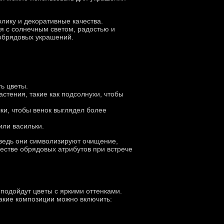
лику и декоративные качества.
я с солнечным светом, радостью и
 обрядовых украшений.
ь цветы.
астения, такие как подсолнухи, чтобы
ки, чтобы венок выглядел более
или васильки.
, ведь они символизируют очищение,
честве обрядовых атрибутов при встрече
 подойдут цветы с яркими оттенками.
такие композиции можно включить: