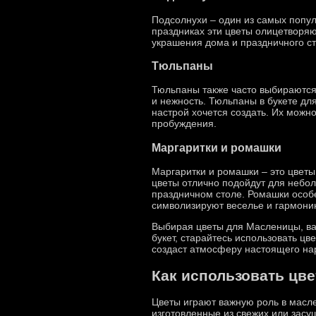
Подсолнухи – один из самых попул
праздниках эти цветы олицетворяю
украшения дома и праздничного ст
Тюльпаны
Тюльпаны также часто выбираются
и нежность. Тюльпаны в букете для
настрой хочется создать. Их можн
пробуждения.
Маргаритки и ромашки
Маргаритки и ромашки – это цветы,
цветы отлично подойдут для небол
праздничном столе. Ромашки особ
символизируют веселье и гармони
Выбирая цветы для Масленицы, важ
букет, старайтесь использовать цв
создаст атмосферу настоящего на
Как использовать цв
Цветы играют важную роль в масле
изготовленные из свежих или зас