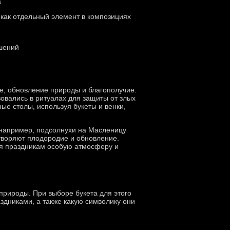
а
 как отдельный элемент в композициях
ашений
е, обновление природы и благополучие.
овались в ритуалах для защиты от злых
ые столы, используя букеты и венки,
 например, подсолнухи на Масленицу
етворяют плодородие и обновление.
ая праздникам особую атмосферу и
природы. При выборе букета для этого
здниками, а также какую символику они