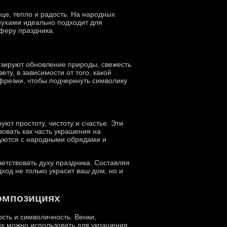
це, тепло и радость. На народных
нухами идеально подходит для
сферу праздника.
изируют обновление природы, свежесть
ту, в зависимости от того, какой
 фрезии, чтобы подчеркнуть символику
ют простоту, чистоту и счастье. Эти
зовать как часть украшения на
руются с народными обрядами и
етствовать духу праздника. Составляя
ход не только украсит ваш дом, но и
омпозициях
сть и символичность. Венки,
их можно использовать для украшения