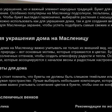
ко украшение, но и важный элемент народных традиций. Букет для
ление. Особенно популярны на Масленицу подсолнухи, тюльпаны, 
. Чтобы букет выглядел гармонично, выбирайте растения с насыщ
ожно использовать как для украшения дома, так и для создания вен
 для Масленицы заранее, чтобы успеть подобрать самые свежие и
ля украшения дома на Масленицу
дома на Масленицу важно учитывать не только их внешний вид, но
природы – вот основные мотивы, которые отражаются в цветах. Бу
солнечных оттенков, чтобы создать атмосферу радости и тепла. Ос
ки, которые ассоциируются с началом весны и радостным настроен
еты для дома
 стоит помнить, что букеты не должны быть слишком тяжёлыми ил
ружая пространство. Лучше выбирать небольшие композиции, котор
акже важно учитывать сочетание цветов в букете, чтобы они не ко
асленичных венков
лика
Рекомендации по и