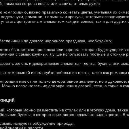
, таких как встреча весны или защита от злых духов.
ю композицию, важно правильно сочетать цветы, учитывая их симво
 подсолнухи, ромашки, тюльпаны и крокусы, которые ассоциируютс
гут стать центральным элементом как для венков, так и для других
 Масленицы или другого народного праздника, необходимо:
может быть мягкая проволока или веревка, которая будет удерживат
начиная с самых крупных. Лучше использовать плотные и стойкие р
.
зовать зелень и декоративные элементы – ленты, бусины или шиш
ных композиций используйте небольшие цветы, такие как ромашки 
композиции имеют не только декоративное значение, но и духовное
 Можно использовать их для украшения дверей, стен, а также в ка
озиций
й, которые можно разместить на столах или в уголках дома, также
большие букеты, в которых сочетаются несколько видов цветов. В 
 символизируют пробуждение природы.
ной энергии и радости.