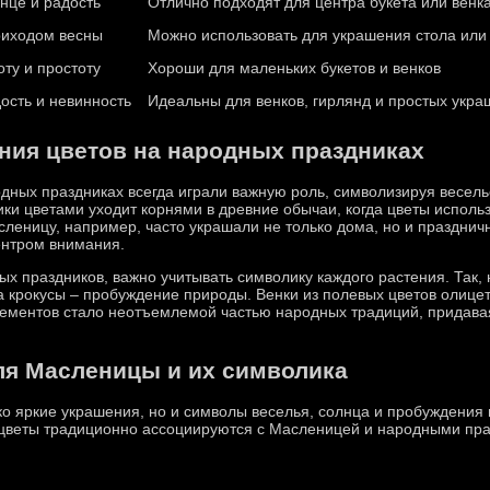
нце и радость
Отлично подходят для центра букета или венк
риходом весны
Можно использовать для украшения стола или
ту и простоту
Хороши для маленьких букетов и венков
ость и невинность
Идеальны для венков, гирлянд и простых укр
ния цветов на народных праздниках
дных праздниках всегда играли важную роль, символизируя весель
ки цветами уходит корнями в древние обычаи, когда цветы использ
сленицу, например, часто украшали не только дома, но и праздничн
ентром внимания.
х праздников, важно учитывать символику каждого растения. Так,
а крокусы – пробуждение природы. Венки из полевых цветов олиц
лементов стало неотъемлемой частью народных традиций, придав
я Масленицы и их символика
ко яркие украшения, но и символы веселья, солнца и пробуждения 
 цветы традиционно ассоциируются с Масленицей и народными пра