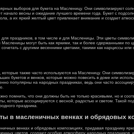
ярных выборов для букета на Масленицу. Они символизируют солн
т начало весны и ожидание лучшего времени года. Букет с подсол
ола, а их яркий желтый цвет привлекает внимание и создает атмо
 для праздников, в том числе и для Масленицы. Эти цветы символ
 Масленицы могут быть как яркими, так и более сдержанными по цве
о сочетать с другими весенними цветами, такими как нарциссы или
 которые также часто используются на Масленицу. Они символизиру
ьших букетов и венков, которые можно повесить в доме или исполь
енно популярны на народных праздниках, ведь они часто ассоции
ю.
но помнить, что они должны быть не только красивыми, но и соотв
еты, которые ассоциируются с весной, радостью и светом. Такой под
родного праздника.
еты в масленичных венках и обрядовых к
ничных венках и обрядовых композициях, придавая празднику ярко
ушенных цветов, создают особую атмосферу народных праздников, 