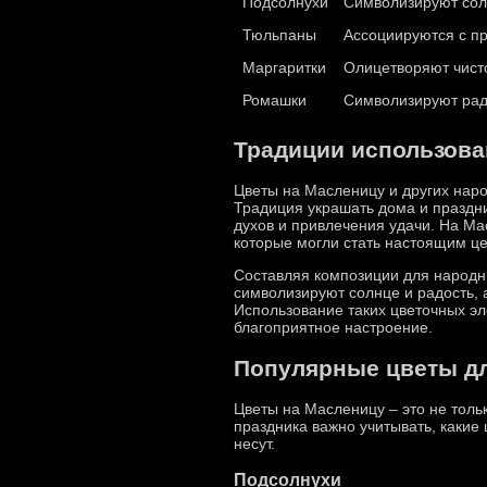
Подсолнухи
Символизируют сол
Тюльпаны
Ассоциируются с п
Маргаритки
Олицетворяют чисто
Ромашки
Символизируют рад
Традиции использова
Цветы на Масленицу и других наро
Традиция украшать дома и праздни
духов и привлечения удачи. На Ма
которые могли стать настоящим ц
Составляя композиции для народны
символизируют солнце и радость, 
Использование таких цветочных э
благоприятное настроение.
Популярные цветы дл
Цветы на Масленицу – это не толь
праздника важно учитывать, какие
несут.
Подсолнухи