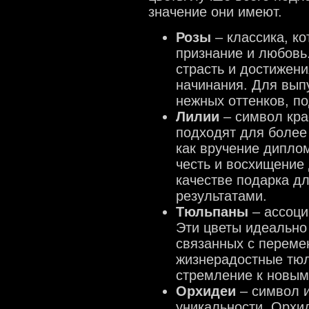
значение они имеют.
Розы
– классика, ко
признание и любовь
страсть и достижени
начинания. Для вып
нежных оттенков, п
Лилии
– символ кра
подходят для более
как вручение дипло
честь и восхищение
качестве подарка дл
результатами.
Тюльпаны
– ассоци
Эти цветы идеально
связанных с перемен
жизнерадостные тю
стремление к новы
Орхидеи
– символ и
уникальности. Орхи