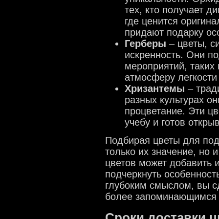
тех, кто получает д
где ценится оригина
придают подарку ос
Герберы
– цветы, с
искренность. Они п
мероприятий, таких 
атмосферу легкости 
Хризантемы
– трад
разных культурах о
процветание. Эти цв
учебу и готов откры
Подбирая цветы для под
только их значение, но 
цветов может добавить 
подчеркнуть особенность
глубоким смыслом, вы с
более запоминающимся 
Сроки доставки ц