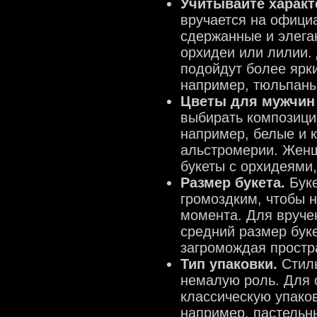
Учитывайте характ
вручается на офици
сдержанные и элеган
орхидеи или лилии.
подойдут более ярк
например, тюльпаны
Цветы для мужчин
выбирать композици
например, белые и 
альстромерии. Жен
букеты с орхидеями
Размер букета.
Буке
громоздким, чтобы н
момента. Для вруче
средний размер буке
загромождая простр
Тип упаковки.
Стиль
немалую роль. Для 
классическую упаков
например, пастельн