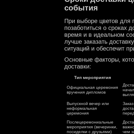
события
При выборе цветов для 
позаботиться о сроках д
время и в идеальном сос
лучше заказать доставку
ситуаций и обеспечит п
Основные факторы, кото
доставки:
Тип мероприятия
Доста
Официальная церемония
начал
вручения дипломов
выгля
Выпускной вечер или
Заказ
неформальная
доста
церемония
перед
Послецеремониальные
Доста
мероприятия (вечеринки,
важно
посиделки с друзьями)
чем з