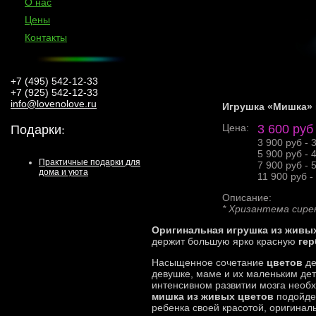
О нас
Цены
Контакты
+7 (495) 542-12-33
+7 (925) 542-12-33
info@lovenolove.ru
Игрушка «Мишка» 
Подарки
:
Цена:
3 600 руб
3 900 руб - 
5 900 руб - 
Практичные подарки для
7 900 руб - 
дома и уюта
11 900 руб -
Описание:
* Хризантема сире
Оригинальная игрушка из живы
держит большую ярко красную
гер
Насыщенное сочетание
цветов
де
девушке, маме и их маленьким дет
интенсивном развитии мозга необх
мишка из живых цветов
подойде
ребенка своей красотой, оригина