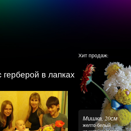
Хит продаж:
 герберой в лапках
Мишка, 20см
желто-белый