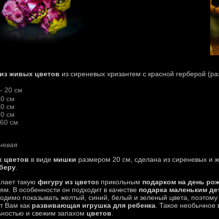
из живых цветов
из сиреневых хризантем с красной герберой (ра
- 20 см
30 см
40 см
50 см
 60 см
невая
х цветов
в виде
мишки
размером 20 см, сделана из сиреневых и ж
беру
.
лает такую
фигуру из цвето
в прикольным
подарком на день ро
ям. В особенности он подходит в качестве
подарка маленьким де
одимо показывать желтый, синий, белый и зеленый цвета, поэтом
т Вам как
развивающая игрушка для ребенка
. Такое необычное
льностью и свежим запахом
цветов
.