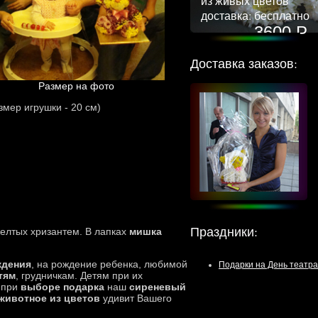
из живых цветов
доставка: бесплатно
3600 Р
Доставка заказов:
Размер на фото
змер игрушки - 20 см)
Праздники
:
елтых хризантем. В лапках
мишка
ждения
, на рождение ребенка, любимой
Подарки на День театра
тям
, грудничкам. Детям при их
у при
выборе подарка
наш
сиреневый
животное из цветов
удивит Вашего