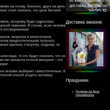
из живых цветов
доставка: бесплатно
язку на голову. Конечно, другу на день
3600 Р
ько стоит помнить, что цена беговой
Доставка заказов:
века, которому будет адресован
анной тематике. В случае, если человек
ься исследованием
алов, визуалов и кинестетиков.
уалов предпочтительнее получать
кая картина, статуэтка, поделка, то
околаде, то это будет означать, что он
ачестве презента полной женщине – это
ердце.
ок человек выбирает самостоятельно. К
плохой способ угодить человеку,
Праздники
:
Подарки на День
парикмахера