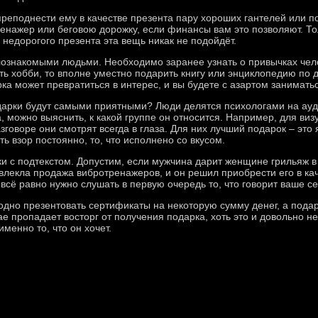
реподнести ему в качестве презента пару хороших гантелей или пов
енажер или беговою дорожку, если финансы вам это позволяют. Тол
 недорогого презента эта вещь никак не подойдёт.
лознакомыми людьми. Необходимо заранее узнать о привычках чело
ть хобби, то вполне уместно подарить книгу или энциклопедию по д
рка может превратиться в интерес, и вы будете с азартом занимат
одарки будут самыми приятными? Люди делятся психологами на ауди
 можно выяснить, к какой группе он относится. Например, для виз
оворе они смотрят всегда в глаза. Для них лучший подарок – это яр
ать взор постоянно, то, что исполнено со вкусом.
и с подтекстом. Допустим, если мужчина дарит женщине грильяж в ш
ривлекла продажа вибротренажеров, и он решил приобрести его в к
всё равно нужно слушать в первую очередь то, что говорит ваше с
дно презентовать сертификаты на некоторую сумму денег, а подар
е пропадает восторг от получения подарка, хоть это и довольно не
менно то, что он хочет.