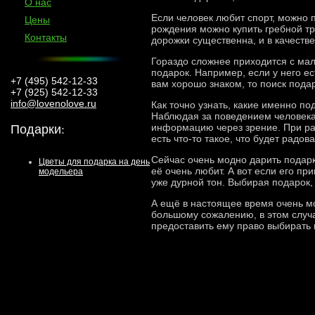
О нас
Если человек любит спорт, можно п
Цены
рождения можно купить гребной тр
Контакты
дорожки существенна, и в качестве
Гораздо сложнее приходится с ма
подарок. Например, если у него ес
+7 (495) 542-12-33
вам хорошо знаком, то поиск пода
+7 (925) 542-12-33
info@lovenolove.ru
Как точно узнать, какие именно п
Наблюдая за поведением человека,
Подарки
:
информацию через зрение. При разг
есть что-то такое, что будет радов
Сейчас очень модно дарить подарк
Цветы для подарка на день
её очень любит. А вот если его п
модельера
уже дурной тон. Выбирая подарок, 
А ещё в настоящее время очень мо
большому сожалению, в этом случа
предоставить ему право выбирать и