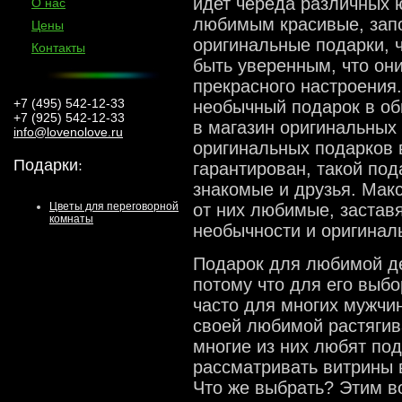
идет череда различных 
О нас
любимым красивые, зап
Цены
оригинальные подарки, 
Контакты
быть уверенным, что они
прекрасного настроения.
+7 (495) 542-12-33
необычный подарок в об
+7 (925) 542-12-33
в магазин оригинальных
info@lovenolove.ru
оригинальных подарков в
Подарки
:
гарантирован, такой под
знакомые и друзья. Мак
от них любимые, заставя
Цветы для переговорной
комнаты
необычности и оригинал
Подарок для любимой де
потому что для его выб
часто для многих мужчи
своей любимой растягив
многие из них любят под
рассматривать витрины в
Что же выбрать? Этим в