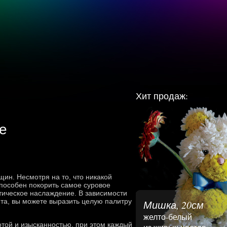
Хит продаж:
е
ин. Несмотря на то, что никакой
способен покорить самое суровое
тическое наслаждение. В зависимости
вета, вы можете выразить целую палитру
Мишка, 20см
желто-белый
отой и изысканностью, при этом каждый