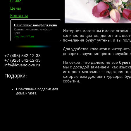
О нас
Цены
Контакты
Пеноплэкс комфорт цена
Купить
пеноплэкс комфорт
Интернет-магазины имеют огромны
цена
количество цветов, дополнить цве
utepliteli-77.ru
пожелания будут учтены, и вы пол
Для удобства клиентов в интернет
доверить вручение цветов службе к
+7 (495) 542-12-33
+7 (925) 542-12-33
Не секрет, что далеко не все
букет
info@lovenolove.ru
мы с досадой замечаем, как изыска
интернет-магазине – надежная гар
Подарки
:
которые вам доставят курьеры, бу
событии.
Практичные подарки для
дома и уюта