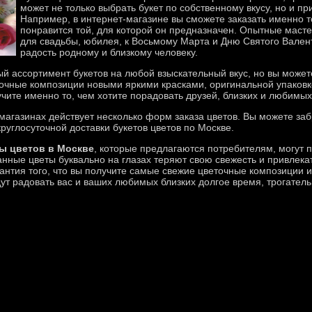
может не только выбрать букет по собственному вкусу, но и п
Например, в интернет-магазине вы сможете заказать именно то
понравится той, для которой он предназначен. Опытные маст
для свадьбы, юбилея, к Восьмому Марта и Дню Святого Валент
радость родному и близкому человеку.
й ассортимент букетов на любой взыскательный вкус, но вы может
точные композиции новыми яркими красками, оригинальной упаковк
учите именно то, чем хотите порадовать друзей, близких и любимых
-магазинах действует несколько форм заказа цветов. Вы можете за
руглосуточной доставки букетов цветов по Москве.
ы цветов в Москве
, которые предлагаются потребителям, могут п
нные цветы буквально на глазах теряют свою свежесть и привлекат
антия того, что вы получите самые свежие цветочные композиции и
дут радовать вас и ваших любимых близких долгое время, трогате