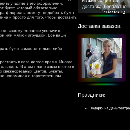
из живых цветов
ринять участие в его оформлении.
доставка: бесплатно
т букет, который обязательно
3600 Р
ера-флористы помогут подобрать букет
ина и просто для того, чтобы доставить
Доставка заказов:
е по своему желанию увеличить
ой или мягкой игрушкой. Все ваши
.
брать букет самостоятельно либо
ростоять в вазе долгое время. Иногда
ельность. В этом плане заказ цветов в
з свежесрезаных цветов. Букеты,
льно напоминая о торжественном
Праздники
:
Подарки на День театра