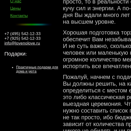
просто, то в реальност
О нас
кучу сил и энергии. А по
Цены
дня Вы ждали много лет
Контакты
на высшем уровне.
Хорошая подготовка тор
+7 (495) 542-12-33
обеспечит Вам незабыва
+7 (925) 542-12-33
info@lovenolove.ru
И не суть важно, скольк
человек или маленькую 
Подарки
:
огромное количество ме
испортить все впечатлен
Практичные подарки для
дома и уюта
Пожалуй, начнем с пода
Вы должны решить, на к
определиться с местом 
это либо классическая р
выездная церемония. Чт
нужно составить список 
не так просто, ибо бюд
зависит от количества п
никого не обидеть и ни п