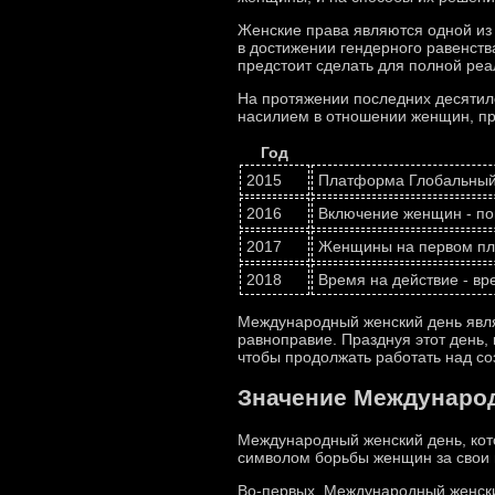
Женские права являются одной из
в достижении гендерного равенств
предстоит сделать для полной ре
На протяжении последних десятил
насилием в отношении женщин, пр
Год
2015
Платформа Глобальный 
2016
Включение женщин - по
2017
Женщины на первом пла
2018
Время на действие - в
Международный женский день явля
равноправие. Празднуя этот день,
чтобы продолжать работать над со
Значение Международ
Международный женский день, кот
символом борьбы женщин за свои 
Во-первых, Международный женски