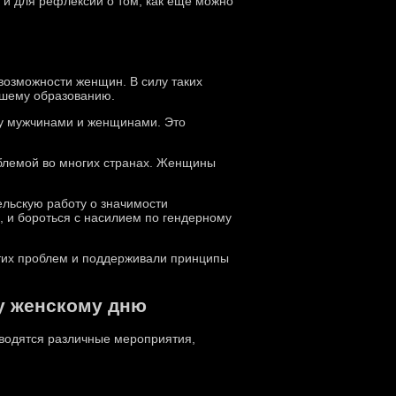
 и для рефлексии о том, как еще можно
возможности женщин. В силу таких
сшему образованию.
ду мужчинами и женщинами. Это
облемой во многих странах. Женщины
ельскую работу о значимости
, и бороться с насилием по гендерному
этих проблем и поддерживали принципы
у женскому дню
оводятся различные мероприятия,