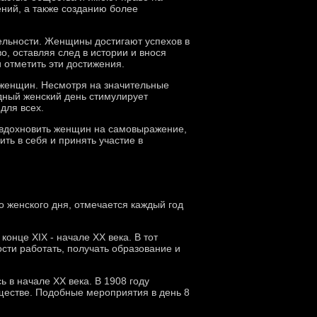
ний, а также созданию более
ельности. Женщины достигают успехов в
во, оставляя след в истории и внося
 отметить эти достижения.
 женщин. Несмотря на значительные
дный женский день стимулирует
для всех.
ю вдохновить женщин на самовыражение,
ть в себя и принять участие в
 женского дня, отмечается каждый год
онце XIX - начале XX века. В тот
ти работать, получать образование и
 в начале XX века. В 1908 году
ществе. Подобные мероприятия в день 8