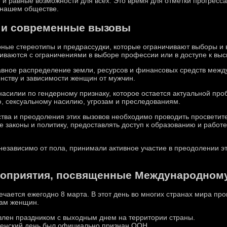
 и равные возможности для всех. Это время для отметки прогресса
 нашем обществе.
о и современные вызовы
ерные стереотипы и предрассудки, которые ограничивают выборы и 
киваются с ограничениями в выборе профессии или в доступе к вы
вное распределение земли, ресурсов и финансовых средств меж
нству и зависимости женщин от мужчин.
насилии по гендерному признаку, которое остается актуальной пр
 сексуальному насилию, угрозам и преследованиям.
тва и преодоления этих вызовов необходимо проводить просветит
е законы и политику, предоставлять доступ к образованию и работе
 независимо от пола, принимали активное участие в преодолении 
роприятия, посвященные Международном
ается ежегодно 8 марта. В этот день во многих странах мира пр
ам женщин.
влен праздником с выходным днем на территории страны.
женский день был официально признан ООН.