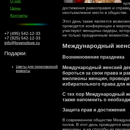
О нас
кул
достижения равноправия и справед
Цены
неотъемлемое место в обществе.
Контакты
Этот день также является возможн
проводятся конференции и меропр
участвуют женщины-лидеры, котор
+7 (495) 542-12-33
не только праздничным моментом,
+7 (925) 542-12-33
info@lovenolove.ru
Международный женск
Подарки
:
Возникновение праздника
Международный женский день
Цветы для переговорной
комнаты
бороться за свои права и р
миллионы женщин, проводя 
избирательного права для ж
С тех пор Международный же
также напомнить о необход
Защита прав и достижения
В современном обществе Междунар
полов. В этот день проводятся м
женщины, и на способы их решени