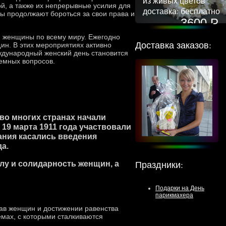
из живых цветов
ой, а также их непрерывные усилия для
доставка: бесплатно
ы продолжают бороться за свои права и
3600 Р
я женщины по всему миру. Ежегодно
Доставка заказов:
н. В этих мероприятиях активно
ждународный женский день становится
емных вопросов.
во многих странах начали
19 марта 1911 года участвовали
ания касались введения
а.
Праздники
:
лу и солидарность женщин, а
Подарки на День
парикмахера
ав женщин и достижении равенства
мах, с которыми сталкиваются