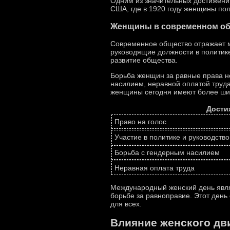
Одним из значительных достижений
США, где в 1920 году женщины пол
Женщины в современном о
Современное общество отражает 
руководящие должности в политике
развитие общества.
Борьба женщин за равные права не
насилием, неравной оплатой труд
женщины сегодня имеют более шир
Дости
Право на голос
Участие в политике и руководство
Борьба с гендерным насилием
Неравная оплата труда
Международный женский день явля
борьбе за равноправие. Этот день
для всех.
Влияние женского дв