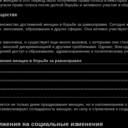
 женщин в этот период было получение права голоса в некоторых 
учили право голоса после долгой борьбы и активного участия в об
бществе
множество достижений женщин в борьбе за равноправие. Сегодня
, экономике, образовании и других сферах. Они активно участвуют
 закончена, и существует еще много вызовов, с которыми они ста
а, женской дискриминацией и другими проблемами. Однако, благ
окий доступ к образованию, здравоохранению и политическому уч
жения женщин в борьбе за равноправие
ется не только днем празднования женщин, но и напоминанием о 
 символизирует солидарность женщин, их силу и стремление к соз
ижения на социальные изменения