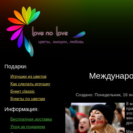
Подарки:
Междунаро
Игрушки из цветов
Как сделать игрушку
Букет classic
Создано: Понедельник, 16 я
Букеты по цветам
8 м
Информация:
пра
это
жен
Бесплатная доставка
дос
Уход за подарком
Меж