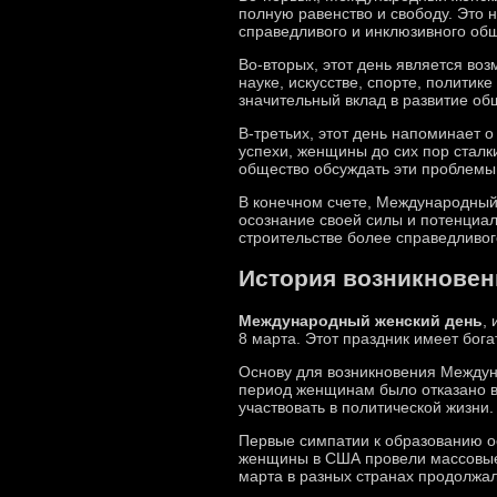
полную равенство и свободу. Это
справедливого и инклюзивного об
Во-вторых, этот день является в
науке, искусстве, спорте, политик
значительный вклад в развитие об
В-третьих, этот день напоминает 
успехи, женщины до сих пор стал
общество обсуждать эти проблемы,
В конечном счете, Международный
осознание своей силы и потенциал
строительстве более справедливог
История возникновен
Международный женский день
,
8 марта. Этот праздник имеет бог
Основу для возникновения Междуна
период женщинам было отказано в
участвовать в политической жизни.
Первые симпатии к образованию ос
женщины в США провели массовые 
марта в разных странах продолжал