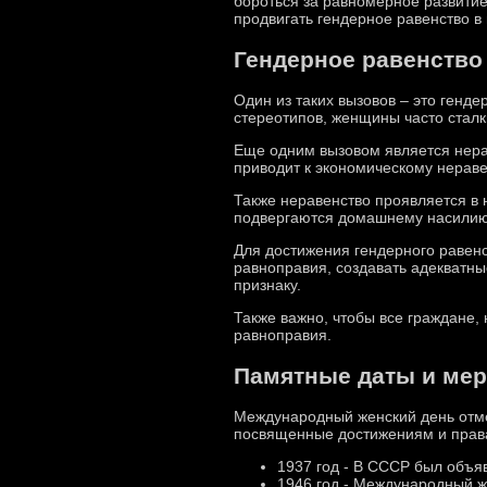
бороться за равномерное развитие
продвигать гендерное равенство в
Гендерное равенств
Один из таких вызовов – это генд
стереотипов, женщины часто стал
Еще одним вызовом является нера
приводит к экономическому нераве
Также неравенство проявляется в 
подвергаются домашнему насилию,
Для достижения гендерного равенс
равноправия, создавать адекватны
признаку.
Также важно, чтобы все граждане,
равноправия.
Памятные даты и ме
Международный женский день отмеч
посвященные достижениям и прав
1937 год - В СССР был объя
1946 год - Международный 