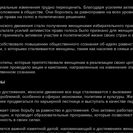
циальные изменения трудно переоценить. Благодаря усилиям акти
оложении в обществе. Они боролись за равноправие на всех уровн
о права на голос в политических решениях.
нского движения стало получение женщинами избирательного права
зультате усилий активисток право голоса было признано для женщи
т принимать активное участие в политической жизни своих стран и
особствовало повышению общественного сознания об идеях равенст
, с которыми сталкиваются женщины, таким как насилие в семье и
отипы, которые препятствовали женщинам в реализации своих цел
ние проводило акции и кампании, направленные на изменение эти
твенном сознании.
вы
 достижения, женское движение все еще сталкивается с вызовами
 проблемой, особенно в сферах экономики, политики и культуры.
ее продвигаться по карьерной лестнице и выступать в качестве ли
ает свою борьбу за равенство и достижения. Оно активно работае
нщин, и проводит образовательные программы, которые позволяю
ность в своих силах.
яется важной памятной датой, напоминающей о достижениях женщ