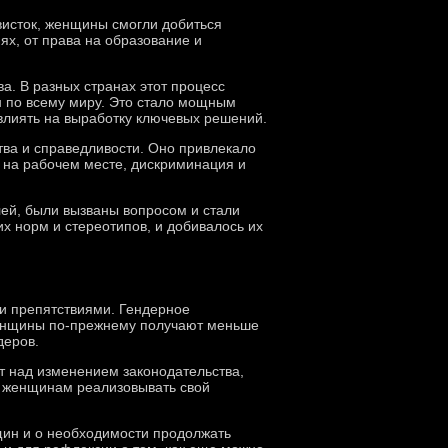
висток, женщины смогли добиться
ях, от права на образование и
. В разных странах этот процесс
н по всему миру. Это стало мощным
 влиять на выработку ключевых решений.
ва и справедливости. Оно привлекало
 на рабочем месте, дискриминация и
ей, были вызваны вопросом и стали
х норм и стереотипов, и добивалось их
 и препятствиями. Гендерное
 Женщины по-прежнему получают меньше
деров.
т над изменением законодательства,
т женщинам реализовывать свой
ин и о необходимости продолжать