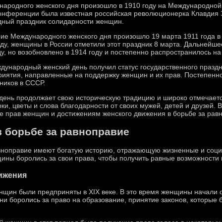
ародного женского дня произошло в 1910 году на Международной
конференции была известная российская революционерка Клавдия 
одный праздник солидарности женщин.
е Международного женского дня произошло 19 марта 1911 года в 
году, женщины в России отметили этот праздник 8 марта. Дальней
, но возобновлено в 1914 году и постепенно распространилось на
ународный женский день получил статус государственного праздни
приятия, направленные на поддержку женщин и их прав. Постепен
ников в СССР.
ень продолжает свою историческую традицию и широко отмечается
, цветы и слова благодарности от своих мужей, детей и друзей. В
 прав женщин и достижениям женского движения в борьбе за рав
 борьбе за равноправие
вноправие имеют богатую историю, отражающую жизненные и соц
щины боролись за свои права, чтобы получить равные возможности 
ижения
нщин были предприняты в XIX веке. В это время женщины начали о
ни боролись за право на образование, принятие законов, которые 