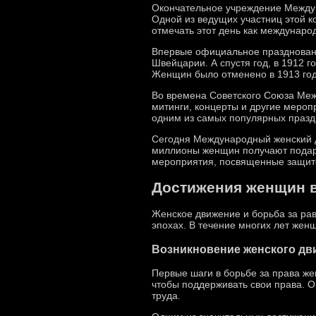
Окончательное учреждение Междун
Одной из ведущих участниц этой 
отмечать этот день как междунар
Впервые официальное праздновани
Швейцарии. А спустя год, в 1912 
Женщин было отменено в 1913 году
Во времена Советского Союза Межд
митинги, концерты и другие меро
одним из самых популярных празд
Сегодня Международный женский д
миллионы женщин получают подарки
мероприятия, посвященные защите
Достижения женщин в
Женское движение и борьба за ра
эпохах. В течение многих лет жен
Возникновение женского дв
Первые шаги в борьбе за права же
чтобы поддерживать свои права. О
труда.