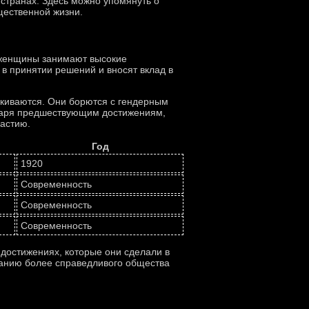
странах. Здесь можно упомянуть о
щественной жизни.
 женщины занимают высокие
 в принятии решений и вносят вклад в
лкиваются. Они борются с гендерным
одаря предшествующим достижениям,
астию.
Год
1920
Современность
Современность
Современность
достижениях, которые они сделали в
данию более справедливого общества