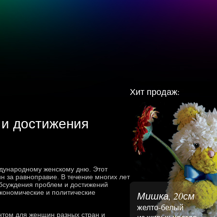
Хит продаж:
 и достижения
ждународному женскому дню. Этот
н за равноправие. В течение многих лет
 обсуждения проблем и достижений
экономические и политические
Мишка, 20см
желто-белый
том для женщин разных стран и