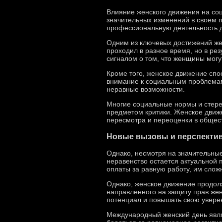
Влияние женского движения на со
значительных изменений в своем п
профессиональную деятельность д
Одним из ключевых достижений же
проходил в разное время, но в ре
сигналом о том, что женщины могу
Кроме того, женское движение сп
внимание к социальным проблемам
неравные возможности.
Многие социальные нормы и стере
предметом критики. Женское движе
пересмотра и переоценки в общес
Новые вызовы и перспекти
Однако, несмотря на значительные
неравенство остается актуальной
оплаты за равную работу, им сложн
Однако, женское движение продолж
направленного на защиту прав же
потенциал и повышать свою уверен
Международный женский день явл