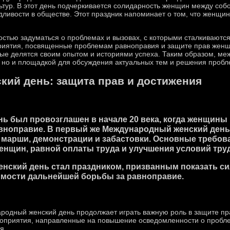
ьтур. В этот день подчеркивается солидарность женщин между соб
ливости в обществе. Этот праздник напоминает о том, что женщин
остью задуматься о проблемах и вызовах, с которыми сталкиваютс
иятия, посвященные проблемам равноправия и защите прав женщи
ые делятся своим опытом и историями успеха. Таким образом, ме
 но и площадкой для обсуждения актуальных тем и решения пробл
ий день: защита прав и достижения
 был провозглашен в начале 20 века, когда женщины 
авноправие. В первый же Международный женский день 
марши, демонстрации и забастовки. Основные требов
енщин, равной оплаты труда и улучшения условий труд
нский день стал праздником, призванным показать си
имости дальнейшей борьбы за равноправие.
одный женский день продолжает играть важную роль в защите пр
ероприятия, направленные на повышение осведомленности о пробле
я.