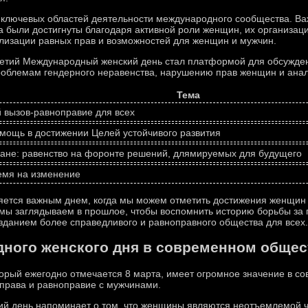
 ключевых областей деятельности международного сообщества. Важ
а были достигнуты благодаря активной роли женщин, их организац
ализации равных прав и возможностей для женщин и мужчин.
етий Международный женский день стал платформой для обсужден
облемам гендерного неравенства, нарушению прав женщин и анал
Тема
вызов-равноправие для всех
мощь в достижении Целей устойчивого развития
не: равенство на форонте решений, длямируемых для будущего
ремя на изменение
ется важным днем, когда мы можем отметить достижения женщин 
 мы заглядываем в прошлое, чтобы воспомнить историю борьбы за
зданием более справедливого и равноправного общества для всех.
ного женского дня в современном общес
орый ежегодно отмечается 8 марта, имеет огромное значение в со
права и равноправие с мужчинами.
й день напоминает о том, что женщины являются неотъемлемой ч