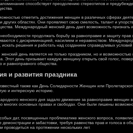
 напоминание способствует преодолению стереотипов и предубежде
щества.
озможностью отметить достижения женщин в различных сферах деят
е и других областях. Они проявляют свою смелость, талант и упорст
щества. Международный женский день дает возможность признать и
о необходимости продолжать борьбу за равноправие и защиту прав
киваются с дискриминацией, насилием и неравенством. Междунаро
 искать решения и работать над созданием справедливых условий 
 женский день является не только праздником, но и возможность
а. Этот день призывает каждую женщину открыть свой голос, повери
о и равноправного общества.
ия и развития праздника
 известный также как День Солидарности Женщин или Пролетарского
атую и интересную историю.
родного женского дня задало движение за равноправие женщин в к
о многих основных правах и свободах. Они были лишены возможнос
обых дат, посвященных проблематике женского вопроса, появились
демонстрации и забастовки, требуя равенства прав и голоса в об
и проводиться на протяжении нескольких лет.